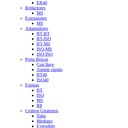
ER40
Reductores
MS
Extensiones
MS
Adaptadores
BT-BT
BT-ISO
BT-MS
ISO-MS
ISO-ISO
Porta Brocas
Con llave
Apriete rápido
BT40
ISO40
Espigas
BT
ISO
MS
R8
Centros Giratorios
Tubo
Mediano
Extendido