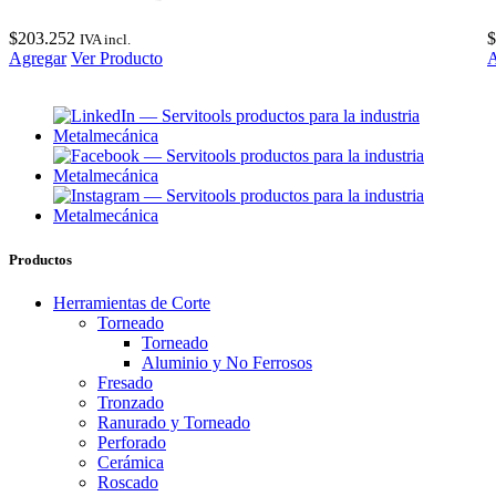
$
203.252
$
IVA incl.
Agregar
Ver Producto
A
Productos
Herramientas de Corte
Torneado
Torneado
Aluminio y No Ferrosos
Fresado
Tronzado
Ranurado y Torneado
Perforado
Cerámica
Roscado