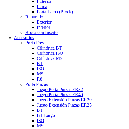
Exterior
Lama
Porta Lama (Block)
Ranurado
Exterior
Interior
Broca con Inserto
Accesorios
Porta Fresa
Cilíndrica BT
Cilíndrica ISO
Cilíndrica MS
BT
ISO
MS
R8
Porta Pinzas
Juego Porta Pinzas ER32
Juego Porta Pinzas ER40
Juego Extensión Pinzas ER20
Juego Extensión Pinzas ER25
BT
BT Largo
ISO
MS