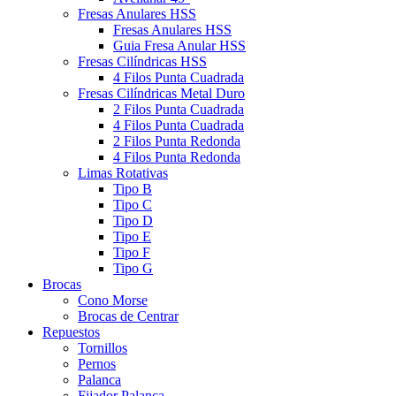
Fresas Anulares HSS
Fresas Anulares HSS
Guia Fresa Anular HSS
Fresas Cilíndricas HSS
4 Filos Punta Cuadrada
Fresas Cilíndricas Metal Duro
2 Filos Punta Cuadrada
4 Filos Punta Cuadrada
2 Filos Punta Redonda
4 Filos Punta Redonda
Limas Rotativas
Tipo B
Tipo C
Tipo D
Tipo E
Tipo F
Tipo G
Brocas
Cono Morse
Brocas de Centrar
Repuestos
Tornillos
Pernos
Palanca
Fijador Palanca