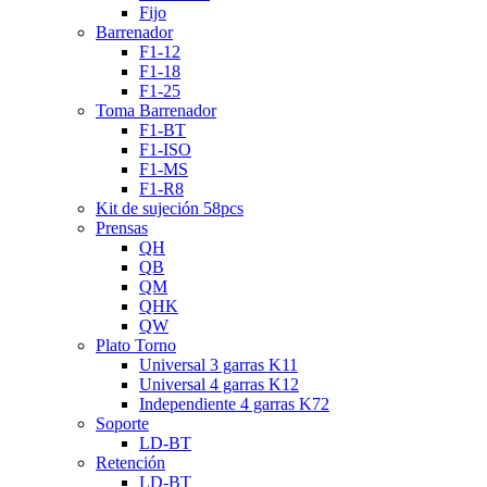
Fijo
Barrenador
F1-12
F1-18
F1-25
Toma Barrenador
F1-BT
F1-ISO
F1-MS
F1-R8
Kit de sujeción 58pcs
Prensas
QH
QB
QM
QHK
QW
Plato Torno
Universal 3 garras K11
Universal 4 garras K12
Independiente 4 garras K72
Soporte
LD-BT
Retención
LD-BT