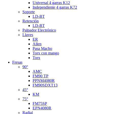
Universal 4 garras K12
Independiente 4 garras K72
Soporte
LD-BT
Retención
LD-BT
Palpador Electrónico
Llaves
ER
Allen
Pasa Macho
Torx con mango
Torx
Fresas
90°
AMC
FM90 TP
PPNM4080R
FM90SDXT13
45°
KM
75°
FM75SP
EPN4080R
Radial