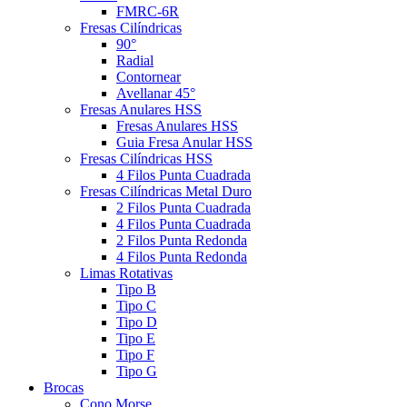
FMRC-6R
Fresas Cilíndricas
90°
Radial
Contornear
Avellanar 45°
Fresas Anulares HSS
Fresas Anulares HSS
Guia Fresa Anular HSS
Fresas Cilíndricas HSS
4 Filos Punta Cuadrada
Fresas Cilíndricas Metal Duro
2 Filos Punta Cuadrada
4 Filos Punta Cuadrada
2 Filos Punta Redonda
4 Filos Punta Redonda
Limas Rotativas
Tipo B
Tipo C
Tipo D
Tipo E
Tipo F
Tipo G
Brocas
Cono Morse