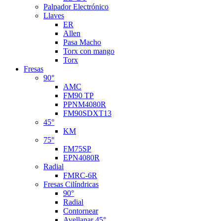
Palpador Electrónico
Llaves
ER
Allen
Pasa Macho
Torx con mango
Torx
Fresas
90°
AMC
FM90 TP
PPNM4080R
FM90SDXT13
45°
KM
75°
FM75SP
EPN4080R
Radial
FMRC-6R
Fresas Cilíndricas
90°
Radial
Contornear
Avellanar 45°