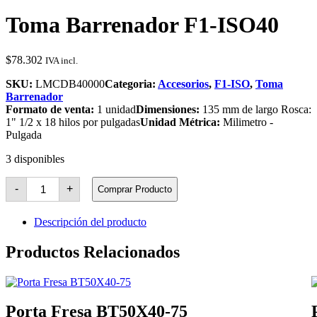
Toma Barrenador F1-ISO40
$
78.302
IVA incl.
SKU:
LMCDB40000
Categoria:
Accesorios
,
F1-ISO
,
Toma
Barrenador
Formato de venta:
1 unidad
Dimensiones:
135 mm de largo Rosca:
1" 1/2 x 18 hilos por pulgadas
Unidad Métrica:
Milimetro -
Pulgada
3 disponibles
Toma
-
+
Comprar Producto
Barrenador
F1-
ISO40
Descripción del producto
cantidad
Productos Relacionados
Porta Fresa BT50X40-75