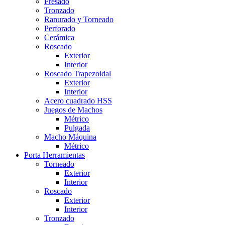
Fresado
Tronzado
Ranurado y Torneado
Perforado
Cerámica
Roscado
Exterior
Interior
Roscado Trapezoidal
Exterior
Interior
Acero cuadrado HSS
Juegos de Machos
Métrico
Pulgada
Macho Máquina
Métrico
Porta Herramientas
Torneado
Exterior
Interior
Roscado
Exterior
Interior
Tronzado