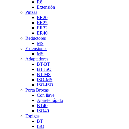
R8
Extensión
Pinzas
ER20
ER25
ER32
ER40
Reductores
MS
Extensiones
MS
Adaptadores
BT-BT
BT-ISO
BT-MS
ISO-MS
ISO-ISO
Porta Brocas
Con llave
Apriete rápido
BT40
ISO40
Espigas
BT
ISO