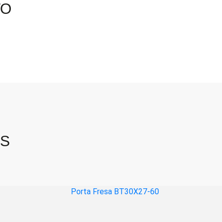
TO
OS