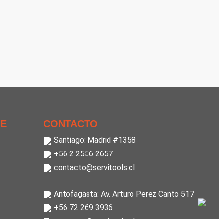
TE
CONTACTO
Santiago: Madrid #1358
+56 2 2556 2657
contacto@servitools.cl
Antofagasta: Av. Arturo Perez Canto 517
+56 72 269 3936