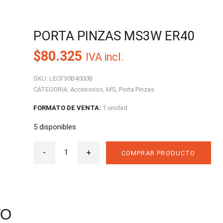
PORTA PINZAS MS3W ER40
$
80.325
IVA incl.
SKU:
LECF30B4000B
CATEGORIA:
Accesorios
,
MS
,
Porta Pinzas
FORMATO DE VENTA:
1 unidad
5 disponibles
Porta
-
Pinzas
+
COMPRAR PRODUCTO
MS3W
ER40
cantidad
TO