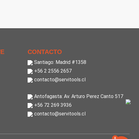
TE
CONTACTO
Santiago: Madrid #1358
+56 2 2556 2657
contacto@servitools.cl
Antofagasta: Av. Arturo Perez Canto 517
+56 72 269 3936
contacto@servitools.cl
0