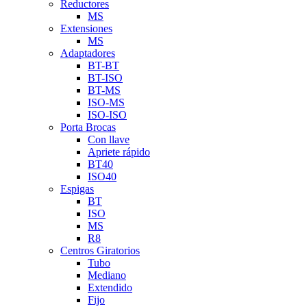
Reductores
MS
Extensiones
MS
Adaptadores
BT-BT
BT-ISO
BT-MS
ISO-MS
ISO-ISO
Porta Brocas
Con llave
Apriete rápido
BT40
ISO40
Espigas
BT
ISO
MS
R8
Centros Giratorios
Tubo
Mediano
Extendido
Fijo