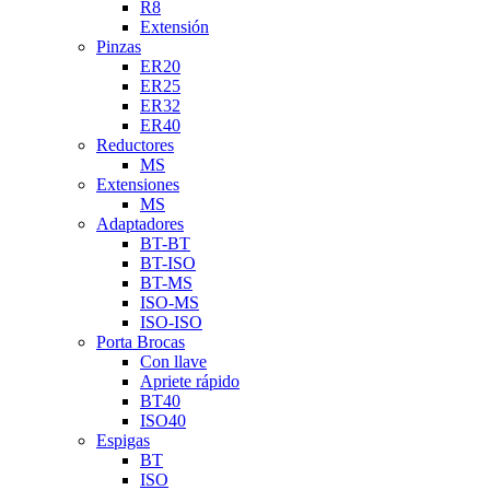
R8
Extensión
Pinzas
ER20
ER25
ER32
ER40
Reductores
MS
Extensiones
MS
Adaptadores
BT-BT
BT-ISO
BT-MS
ISO-MS
ISO-ISO
Porta Brocas
Con llave
Apriete rápido
BT40
ISO40
Espigas
BT
ISO