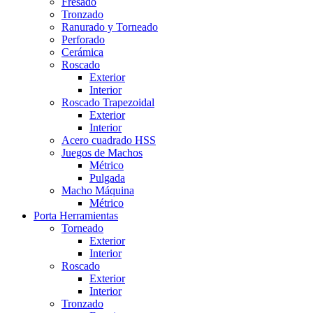
Fresado
Tronzado
Ranurado y Torneado
Perforado
Cerámica
Roscado
Exterior
Interior
Roscado Trapezoidal
Exterior
Interior
Acero cuadrado HSS
Juegos de Machos
Métrico
Pulgada
Macho Máquina
Métrico
Porta Herramientas
Torneado
Exterior
Interior
Roscado
Exterior
Interior
Tronzado