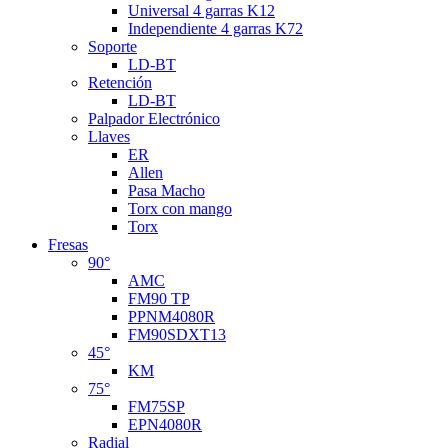
Universal 4 garras K12
Independiente 4 garras K72
Soporte
LD-BT
Retención
LD-BT
Palpador Electrónico
Llaves
ER
Allen
Pasa Macho
Torx con mango
Torx
Fresas
90°
AMC
FM90 TP
PPNM4080R
FM90SDXT13
45°
KM
75°
FM75SP
EPN4080R
Radial