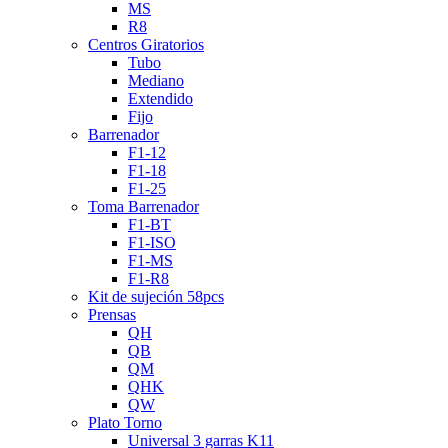
MS
R8
Centros Giratorios
Tubo
Mediano
Extendido
Fijo
Barrenador
F1-12
F1-18
F1-25
Toma Barrenador
F1-BT
F1-ISO
F1-MS
F1-R8
Kit de sujeción 58pcs
Prensas
QH
QB
QM
QHK
QW
Plato Torno
Universal 3 garras K11