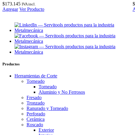
$
173.145
$
IVA incl.
Agregar
Ver Producto
A
Productos
Herramientas de Corte
Torneado
Torneado
Aluminio y No Ferrosos
Fresado
Tronzado
Ranurado y Torneado
Perforado
Cerámica
Roscado
Exterior