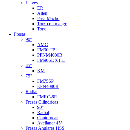
Llaves
ER
Allen
Pasa Macho
Torx con mango
Torx
Fresas
90°
AMC
FM90 TP
PPNM4080R
FM90SDXT13
45°
KM
75°
FM75SP
EPN4080R
Radial
FMRC-6R
Fresas Cilíndricas
90°
Radial
Contornear
Avellanar 45°
Fresas Anulares HSS