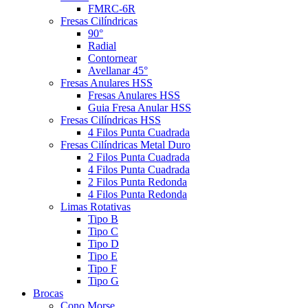
FMRC-6R
Fresas Cilíndricas
90°
Radial
Contornear
Avellanar 45°
Fresas Anulares HSS
Fresas Anulares HSS
Guia Fresa Anular HSS
Fresas Cilíndricas HSS
4 Filos Punta Cuadrada
Fresas Cilíndricas Metal Duro
2 Filos Punta Cuadrada
4 Filos Punta Cuadrada
2 Filos Punta Redonda
4 Filos Punta Redonda
Limas Rotativas
Tipo B
Tipo C
Tipo D
Tipo E
Tipo F
Tipo G
Brocas
Cono Morse