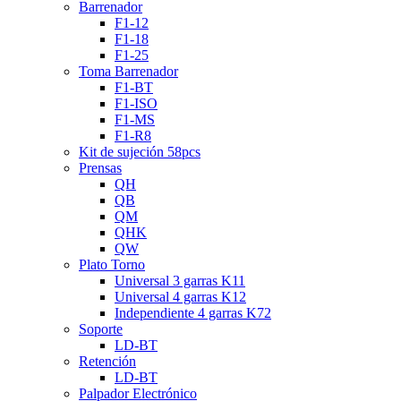
Barrenador
F1-12
F1-18
F1-25
Toma Barrenador
F1-BT
F1-ISO
F1-MS
F1-R8
Kit de sujeción 58pcs
Prensas
QH
QB
QM
QHK
QW
Plato Torno
Universal 3 garras K11
Universal 4 garras K12
Independiente 4 garras K72
Soporte
LD-BT
Retención
LD-BT
Palpador Electrónico