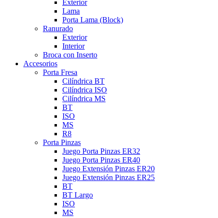
Exterior
Lama
Porta Lama (Block)
Ranurado
Exterior
Interior
Broca con Inserto
Accesorios
Porta Fresa
Cilíndrica BT
Cilíndrica ISO
Cilíndrica MS
BT
ISO
MS
R8
Porta Pinzas
Juego Porta Pinzas ER32
Juego Porta Pinzas ER40
Juego Extensión Pinzas ER20
Juego Extensión Pinzas ER25
BT
BT Largo
ISO
MS