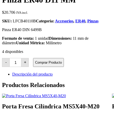
$
20.706
IVA incl.
SKU:
LFCB40110B
Categoria:
Accesorios
,
ER40
,
Pinzas
Pinza ER40 DIN 6499B
Formato de venta:
1 unidad
Dimensiones:
11 mm de
diámetro
Unidad Métrica:
Milímetro
4 disponibles
Pinza
-
+
Comprar Producto
ER40
D11
MM
Descripción del producto
cantidad
Productos Relacionados
Porta Fresa Cilíndrica MS5X40-M20