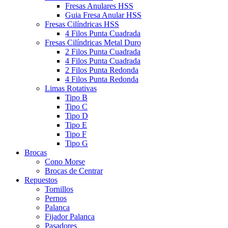
Fresas Anulares HSS
Guia Fresa Anular HSS
Fresas Cilíndricas HSS
4 Filos Punta Cuadrada
Fresas Cilíndricas Metal Duro
2 Filos Punta Cuadrada
4 Filos Punta Cuadrada
2 Filos Punta Redonda
4 Filos Punta Redonda
Limas Rotativas
Tipo B
Tipo C
Tipo D
Tipo E
Tipo F
Tipo G
Brocas
Cono Morse
Brocas de Centrar
Repuestos
Tornillos
Pernos
Palanca
Fijador Palanca
Pasadores