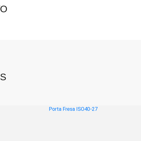
TO
OS