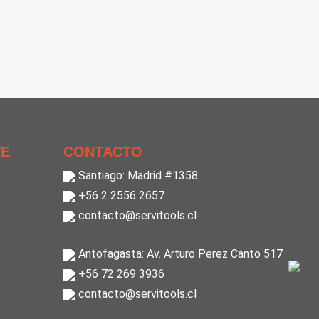
TE
CONTACTO
Santiago: Madrid #1358
+56 2 2556 2657
contacto@servitools.cl
Antofagasta: Av. Arturo Perez Canto 517
+56 72 269 3936
contacto@servitools.cl