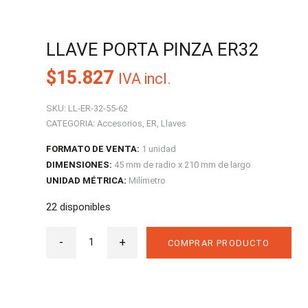
LLAVE PORTA PINZA ER32
$
15.827
IVA incl.
SKU:
LL-ER-32-55-62
CATEGORIA:
Accesorios
,
ER
,
Llaves
FORMATO DE VENTA:
1 unidad
DIMENSIONES:
45 mm de radio x 210 mm de largo
UNIDAD MÉTRICA:
Milímetro
22 disponibles
Llave
-
Porta
+
COMPRAR PRODUCTO
Pinza
ER32
cantidad