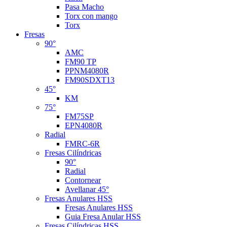
Pasa Macho
Torx con mango
Torx
Fresas
90°
AMC
FM90 TP
PPNM4080R
FM90SDXT13
45°
KM
75°
FM75SP
EPN4080R
Radial
FMRC-6R
Fresas Cilíndricas
90°
Radial
Contornear
Avellanar 45°
Fresas Anulares HSS
Fresas Anulares HSS
Guia Fresa Anular HSS
Fresas Cilíndricas HSS