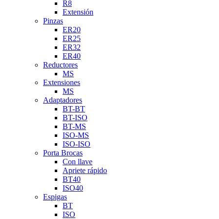
R8
Extensión
Pinzas
ER20
ER25
ER32
ER40
Reductores
MS
Extensiones
MS
Adaptadores
BT-BT
BT-ISO
BT-MS
ISO-MS
ISO-ISO
Porta Brocas
Con llave
Apriete rápido
BT40
ISO40
Espigas
BT
ISO