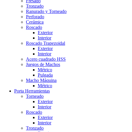
Fresado
Tronzado
Ranurado y Torneado
Perforado
Cerámica
Roscado
Exterior
Interior
Roscado Trapezoidal
Exterior
Interior
Acero cuadrado HSS
Juegos de Machos
Métrico
Pulgada
Macho Máquina
Métrico
Porta Herramientas
Torneado
Exterior
Interior
Roscado
Exterior
Interior
Tronzado