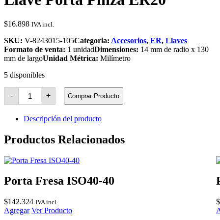
$
16.898
IVA incl.
SKU:
V-8243015-105
Categoria:
Accesorios
,
ER
,
Llaves
Formato de venta:
1 unidad
Dimensiones:
14 mm de radio x 130
mm de largo
Unidad Métrica:
Milímetro
5 disponibles
Llave
-
+
Comprar Producto
Porta
Pinza
ER20
Descripción del producto
cantidad
Productos Relacionados
Porta Fresa ISO40-40
$
142.324
$
IVA incl.
Agregar
Ver Producto
A