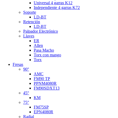
Universal 4 garras K12
Independiente 4 garras K72
Soporte
LD-BT
Retención
LD-BT
Palpador Electrónico
Llaves
ER
Allen
Pasa Macho
Torx con mango
Torx
Fresas
90°
AMC
FM90 TP
PPNM4080R
FM90SDXT13
45°
KM
75°
FM75SP
EPN4080R
Radial