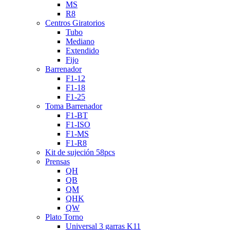
MS
R8
Centros Giratorios
Tubo
Mediano
Extendido
Fijo
Barrenador
F1-12
F1-18
F1-25
Toma Barrenador
F1-BT
F1-ISO
F1-MS
F1-R8
Kit de sujeción 58pcs
Prensas
QH
QB
QM
QHK
QW
Plato Torno
Universal 3 garras K11