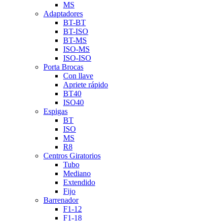
MS
Adaptadores
BT-BT
BT-ISO
BT-MS
ISO-MS
ISO-ISO
Porta Brocas
Con llave
Apriete rápido
BT40
ISO40
Espigas
BT
ISO
MS
R8
Centros Giratorios
Tubo
Mediano
Extendido
Fijo
Barrenador
F1-12
F1-18