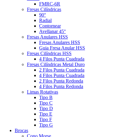
FMRC-6R
Fresas Cilíndricas
90°
Radial
Contornear
Avellanar 45°
Fresas Anulares HSS
Fresas Anulares HSS
Guia Fresa Anular HSS
Fresas Cilíndricas HSS
4 Filos Punta Cuadrada
Fresas Cilíndricas Metal Duro
2 Filos Punta Cuadrada
4 Filos Punta Cuadrada
2 Filos Punta Redonda
4 Filos Punta Redonda
Limas Rotativas
Tipo B
Tipo C
Tipo D
Tipo E
Tipo F
Tipo G
Brocas
Cono Morse