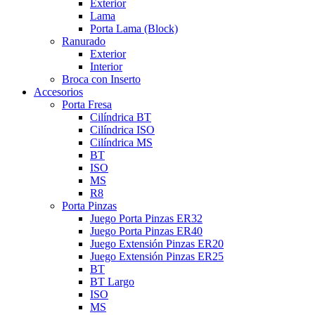
Exterior
Lama
Porta Lama (Block)
Ranurado
Exterior
Interior
Broca con Inserto
Accesorios
Porta Fresa
Cilíndrica BT
Cilíndrica ISO
Cilíndrica MS
BT
ISO
MS
R8
Porta Pinzas
Juego Porta Pinzas ER32
Juego Porta Pinzas ER40
Juego Extensión Pinzas ER20
Juego Extensión Pinzas ER25
BT
BT Largo
ISO
MS