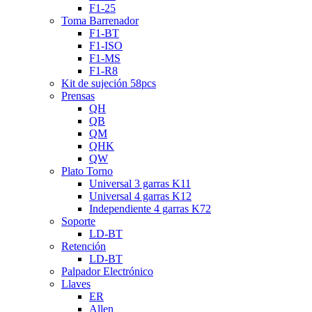
F1-25
Toma Barrenador
F1-BT
F1-ISO
F1-MS
F1-R8
Kit de sujeción 58pcs
Prensas
QH
QB
QM
QHK
QW
Plato Torno
Universal 3 garras K11
Universal 4 garras K12
Independiente 4 garras K72
Soporte
LD-BT
Retención
LD-BT
Palpador Electrónico
Llaves
ER
Allen