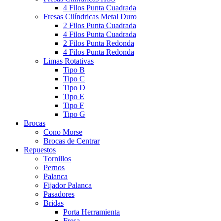
4 Filos Punta Cuadrada
Fresas Cilíndricas Metal Duro
2 Filos Punta Cuadrada
4 Filos Punta Cuadrada
2 Filos Punta Redonda
4 Filos Punta Redonda
Limas Rotativas
Tipo B
Tipo C
Tipo D
Tipo E
Tipo F
Tipo G
Brocas
Cono Morse
Brocas de Centrar
Repuestos
Tornillos
Pernos
Palanca
Fijador Palanca
Pasadores
Bridas
Porta Herramienta
Fresa