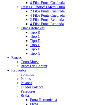
4 Filos Punta Cuadrada
Fresas Cilíndricas Metal Duro
2 Filos Punta Cuadrada
4 Filos Punta Cuadrada
2 Filos Punta Redonda
4 Filos Punta Redonda
Limas Rotativas
Tipo B
Tipo C
Tipo D
Tipo E
Tipo F
Tipo G
Brocas
Cono Morse
Brocas de Centrar
Repuestos
Tornillos
Pernos
Palanca
Fijador Palanca
Pasadores
Bridas
Porta Herramienta
Fresa