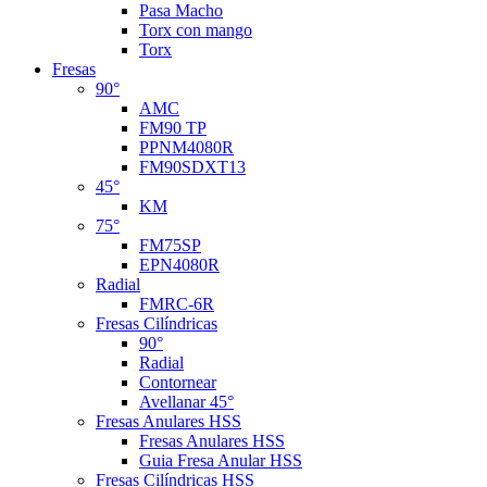
Pasa Macho
Torx con mango
Torx
Fresas
90°
AMC
FM90 TP
PPNM4080R
FM90SDXT13
45°
KM
75°
FM75SP
EPN4080R
Radial
FMRC-6R
Fresas Cilíndricas
90°
Radial
Contornear
Avellanar 45°
Fresas Anulares HSS
Fresas Anulares HSS
Guia Fresa Anular HSS
Fresas Cilíndricas HSS