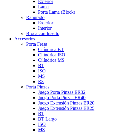
Exterior
Lama
Porta Lama (Block)
Ranurado
Exterior
Interior
Broca con Inserto
Accesorios
Porta Fresa
Cilíndrica BT
Cilíndrica ISO
Cilíndrica MS
BT
ISO
MS
R8
Porta Pinzas
Juego Porta Pinzas ER32
Juego Porta Pinzas ER40
Juego Extensión Pinzas ER20
Juego Extensión Pinzas ER25
BT
BT Largo
ISO
MS