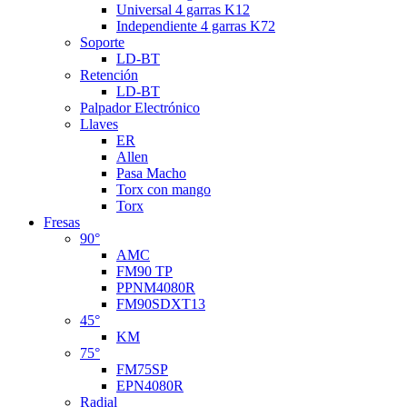
Universal 4 garras K12
Independiente 4 garras K72
Soporte
LD-BT
Retención
LD-BT
Palpador Electrónico
Llaves
ER
Allen
Pasa Macho
Torx con mango
Torx
Fresas
90°
AMC
FM90 TP
PPNM4080R
FM90SDXT13
45°
KM
75°
FM75SP
EPN4080R
Radial