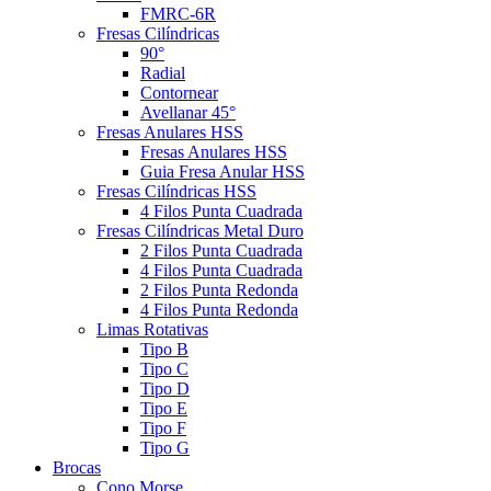
FMRC-6R
Fresas Cilíndricas
90°
Radial
Contornear
Avellanar 45°
Fresas Anulares HSS
Fresas Anulares HSS
Guia Fresa Anular HSS
Fresas Cilíndricas HSS
4 Filos Punta Cuadrada
Fresas Cilíndricas Metal Duro
2 Filos Punta Cuadrada
4 Filos Punta Cuadrada
2 Filos Punta Redonda
4 Filos Punta Redonda
Limas Rotativas
Tipo B
Tipo C
Tipo D
Tipo E
Tipo F
Tipo G
Brocas
Cono Morse