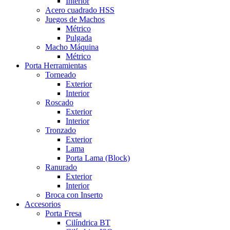
Interior
Acero cuadrado HSS
Juegos de Machos
Métrico
Pulgada
Macho Máquina
Métrico
Porta Herramientas
Torneado
Exterior
Interior
Roscado
Exterior
Interior
Tronzado
Exterior
Lama
Porta Lama (Block)
Ranurado
Exterior
Interior
Broca con Inserto
Accesorios
Porta Fresa
Cilíndrica BT