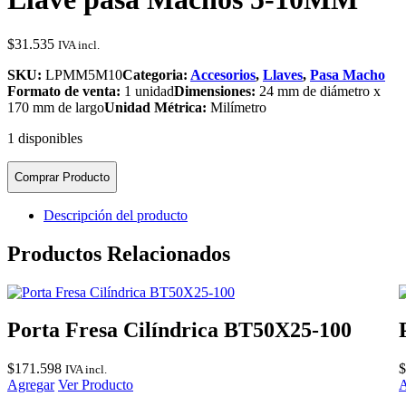
$
31.535
IVA incl.
SKU:
LPMM5M10
Categoria:
Accesorios
,
Llaves
,
Pasa Macho
Formato de venta:
1 unidad
Dimensiones:
24 mm de diámetro x
170 mm de largo
Unidad Métrica:
Milímetro
1 disponibles
Comprar Producto
Descripción del producto
Productos Relacionados
Porta Fresa Cilíndrica BT50X25-100
$
171.598
$
IVA incl.
Agregar
Ver Producto
A