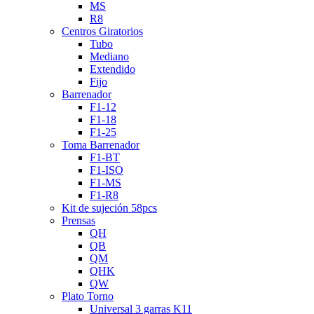
MS
R8
Centros Giratorios
Tubo
Mediano
Extendido
Fijo
Barrenador
F1-12
F1-18
F1-25
Toma Barrenador
F1-BT
F1-ISO
F1-MS
F1-R8
Kit de sujeción 58pcs
Prensas
QH
QB
QM
QHK
QW
Plato Torno
Universal 3 garras K11