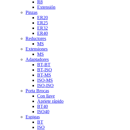
R8
Extensión
Pinzas
ER20
ER25
ER32
ER40
Reductores
MS
Extensiones
MS
Adaptadores
BT-BT
BT-ISO
BT-MS
ISO-MS
ISO-ISO
Porta Brocas
Con llave
Apriete rápido
BT40
ISO40
Espigas
BT
ISO