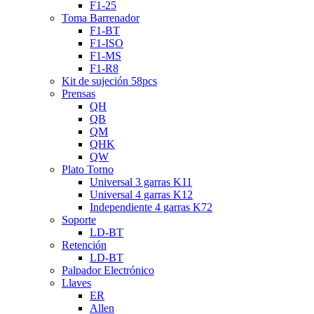
F1-25
Toma Barrenador
F1-BT
F1-ISO
F1-MS
F1-R8
Kit de sujeción 58pcs
Prensas
QH
QB
QM
QHK
QW
Plato Torno
Universal 3 garras K11
Universal 4 garras K12
Independiente 4 garras K72
Soporte
LD-BT
Retención
LD-BT
Palpador Electrónico
Llaves
ER
Allen