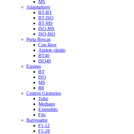
MS
Adaptadores
BT-BT
BT-ISO
BT-MS
ISO-MS
ISO-ISO
Porta Brocas
Con llave
Apriete rápido
BT40
ISO40
Espigas
BT
ISO
MS
R8
Centros Giratorios
Tubo
Mediano
Extendido
Fijo
Barrenador
F1-12
F1-18