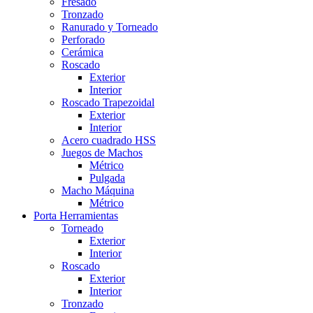
Fresado
Tronzado
Ranurado y Torneado
Perforado
Cerámica
Roscado
Exterior
Interior
Roscado Trapezoidal
Exterior
Interior
Acero cuadrado HSS
Juegos de Machos
Métrico
Pulgada
Macho Máquina
Métrico
Porta Herramientas
Torneado
Exterior
Interior
Roscado
Exterior
Interior
Tronzado