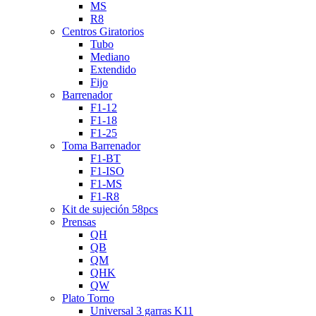
MS
R8
Centros Giratorios
Tubo
Mediano
Extendido
Fijo
Barrenador
F1-12
F1-18
F1-25
Toma Barrenador
F1-BT
F1-ISO
F1-MS
F1-R8
Kit de sujeción 58pcs
Prensas
QH
QB
QM
QHK
QW
Plato Torno
Universal 3 garras K11