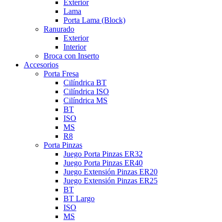
Exterior
Lama
Porta Lama (Block)
Ranurado
Exterior
Interior
Broca con Inserto
Accesorios
Porta Fresa
Cilíndrica BT
Cilíndrica ISO
Cilíndrica MS
BT
ISO
MS
R8
Porta Pinzas
Juego Porta Pinzas ER32
Juego Porta Pinzas ER40
Juego Extensión Pinzas ER20
Juego Extensión Pinzas ER25
BT
BT Largo
ISO
MS