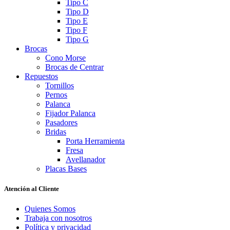
Tipo C
Tipo D
Tipo E
Tipo F
Tipo G
Brocas
Cono Morse
Brocas de Centrar
Repuestos
Tornillos
Pernos
Palanca
Fijador Palanca
Pasadores
Bridas
Porta Herramienta
Fresa
Avellanador
Placas Bases
Atención al Cliente
Quienes Somos
Trabaja con nosotros
Política y privacidad