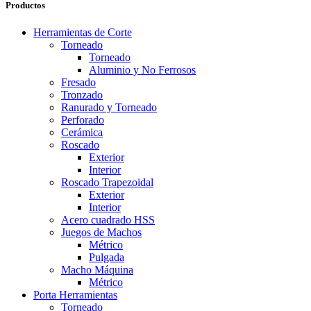
Productos
Herramientas de Corte
Torneado
Torneado
Aluminio y No Ferrosos
Fresado
Tronzado
Ranurado y Torneado
Perforado
Cerámica
Roscado
Exterior
Interior
Roscado Trapezoidal
Exterior
Interior
Acero cuadrado HSS
Juegos de Machos
Métrico
Pulgada
Macho Máquina
Métrico
Porta Herramientas
Torneado