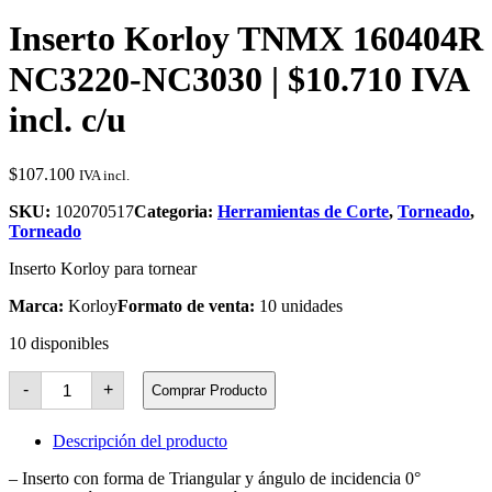
Inserto Korloy TNMX 160404R
NC3220-NC3030 | $10.710 IVA
incl. c/u
$
107.100
IVA incl.
SKU:
102070517
Categoria:
Herramientas de Corte
,
Torneado
,
Torneado
Inserto Korloy para tornear
Marca:
Korloy
Formato de venta:
10 unidades
10 disponibles
Inserto
-
+
Comprar Producto
Korloy
TNMX
160404R
Descripción del producto
NC3220-
NC3030
– Inserto con forma de Triangular y ángulo de incidencia 0°
cantidad