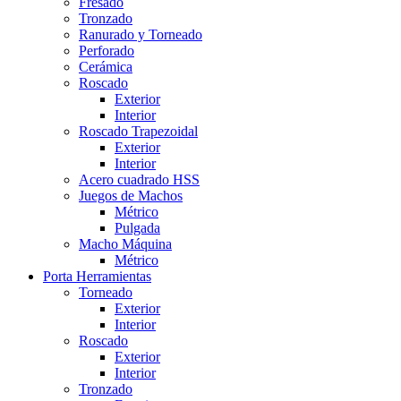
Fresado
Tronzado
Ranurado y Torneado
Perforado
Cerámica
Roscado
Exterior
Interior
Roscado Trapezoidal
Exterior
Interior
Acero cuadrado HSS
Juegos de Machos
Métrico
Pulgada
Macho Máquina
Métrico
Porta Herramientas
Torneado
Exterior
Interior
Roscado
Exterior
Interior
Tronzado