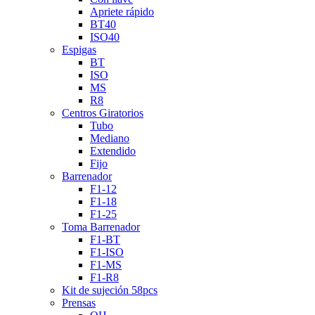
Apriete rápido
BT40
ISO40
Espigas
BT
ISO
MS
R8
Centros Giratorios
Tubo
Mediano
Extendido
Fijo
Barrenador
F1-12
F1-18
F1-25
Toma Barrenador
F1-BT
F1-ISO
F1-MS
F1-R8
Kit de sujeción 58pcs
Prensas