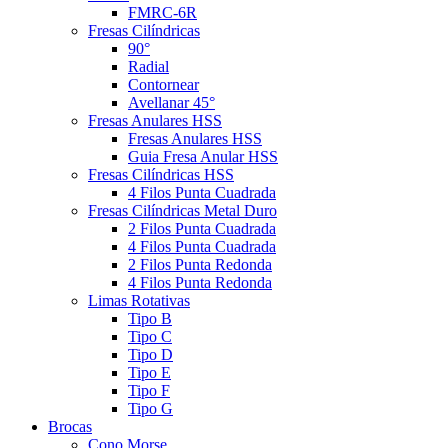
FMRC-6R
Fresas Cilíndricas
90°
Radial
Contornear
Avellanar 45°
Fresas Anulares HSS
Fresas Anulares HSS
Guia Fresa Anular HSS
Fresas Cilíndricas HSS
4 Filos Punta Cuadrada
Fresas Cilíndricas Metal Duro
2 Filos Punta Cuadrada
4 Filos Punta Cuadrada
2 Filos Punta Redonda
4 Filos Punta Redonda
Limas Rotativas
Tipo B
Tipo C
Tipo D
Tipo E
Tipo F
Tipo G
Brocas
Cono Morse