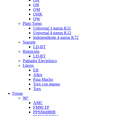
QH
QB
QM
QHK
QW
Plato Torno
Universal 3 garras K11
Universal 4 garras K12
Independiente 4 garras K72
Soporte
LD-BT
Retención
LD-BT
Palpador Electrónico
Llaves
ER
Allen
Pasa Macho
Torx con mango
Torx
Fresas
90°
AMC
FM90 TP
PPNM4080R