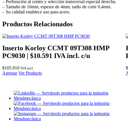
– Perforación al centro y selección transversal especial derecha.
– Tamaño de 16mm, espesor de 4mm, radio de corte 0,4mm.
– Su calidad establece uso para acero.
Productos Relacionados
Inserto Korloy CCMT 09T308 HMP
PC9030 | $10.591 IVA incl. c/u
$
105.910
$
IVA incl.
Agregar
Ver Producto
A