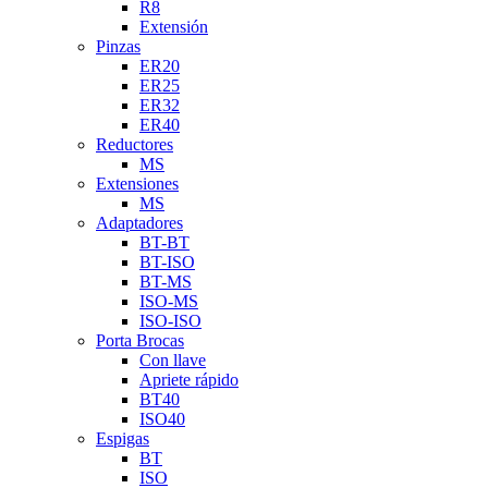
R8
Extensión
Pinzas
ER20
ER25
ER32
ER40
Reductores
MS
Extensiones
MS
Adaptadores
BT-BT
BT-ISO
BT-MS
ISO-MS
ISO-ISO
Porta Brocas
Con llave
Apriete rápido
BT40
ISO40
Espigas
BT
ISO