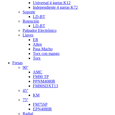
Universal 4 garras K12
Independiente 4 garras K72
Soporte
LD-BT
Retención
LD-BT
Palpador Electrónico
Llaves
ER
Allen
Pasa Macho
Torx con mango
Torx
Fresas
90°
AMC
FM90 TP
PPNM4080R
FM90SDXT13
45°
KM
75°
FM75SP
EPN4080R
Radial