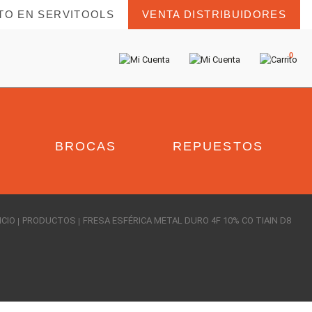
TO EN SERVITOOLS
VENTA DISTRIBUIDORES
0
BROCAS
REPUESTOS
ICIO
PRODUCTOS
FRESA ESFÉRICA METAL DURO 4F 10% CO TIAIN D8