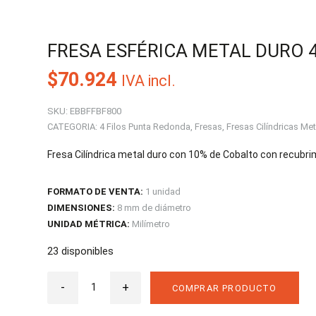
FRESA ESFÉRICA METAL DURO 4
$
70.924
IVA incl.
SKU:
EBBFFBF800
CATEGORIA:
4 Filos Punta Redonda
,
Fresas
,
Fresas Cilíndricas Me
Fresa Cilíndrica metal duro con 10% de Cobalto con recubrim
FORMATO DE VENTA:
1 unidad
DIMENSIONES:
8 mm de diámetro
UNIDAD MÉTRICA:
Milímetro
23 disponibles
Fresa
-
Esférica
+
COMPRAR PRODUCTO
Metal
duro