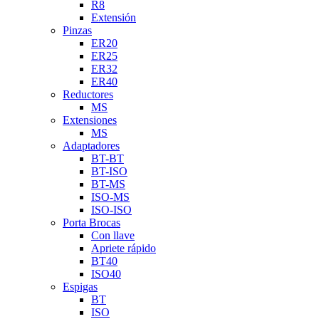
R8
Extensión
Pinzas
ER20
ER25
ER32
ER40
Reductores
MS
Extensiones
MS
Adaptadores
BT-BT
BT-ISO
BT-MS
ISO-MS
ISO-ISO
Porta Brocas
Con llave
Apriete rápido
BT40
ISO40
Espigas
BT
ISO