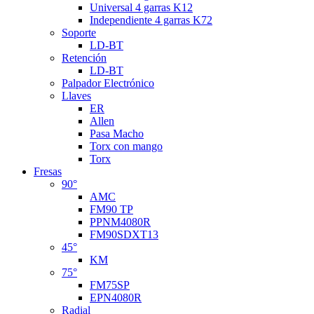
Universal 4 garras K12
Independiente 4 garras K72
Soporte
LD-BT
Retención
LD-BT
Palpador Electrónico
Llaves
ER
Allen
Pasa Macho
Torx con mango
Torx
Fresas
90°
AMC
FM90 TP
PPNM4080R
FM90SDXT13
45°
KM
75°
FM75SP
EPN4080R
Radial