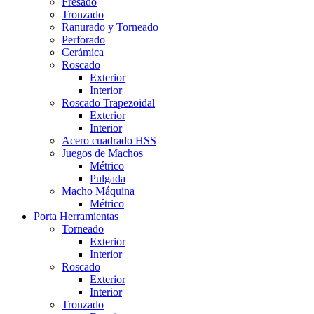
Fresado
Tronzado
Ranurado y Torneado
Perforado
Cerámica
Roscado
Exterior
Interior
Roscado Trapezoidal
Exterior
Interior
Acero cuadrado HSS
Juegos de Machos
Métrico
Pulgada
Macho Máquina
Métrico
Porta Herramientas
Torneado
Exterior
Interior
Roscado
Exterior
Interior
Tronzado