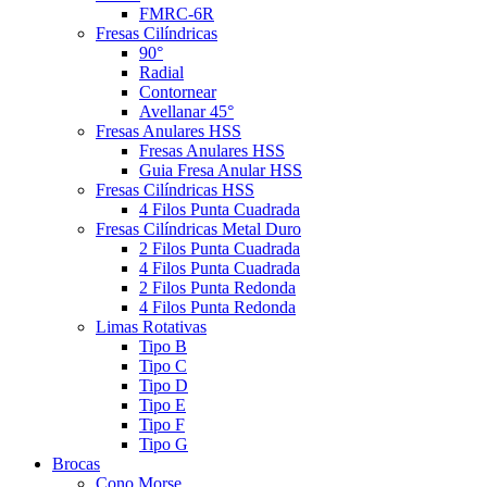
FMRC-6R
Fresas Cilíndricas
90°
Radial
Contornear
Avellanar 45°
Fresas Anulares HSS
Fresas Anulares HSS
Guia Fresa Anular HSS
Fresas Cilíndricas HSS
4 Filos Punta Cuadrada
Fresas Cilíndricas Metal Duro
2 Filos Punta Cuadrada
4 Filos Punta Cuadrada
2 Filos Punta Redonda
4 Filos Punta Redonda
Limas Rotativas
Tipo B
Tipo C
Tipo D
Tipo E
Tipo F
Tipo G
Brocas
Cono Morse