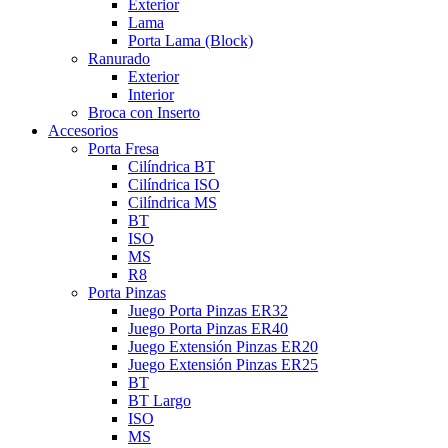
Exterior
Lama
Porta Lama (Block)
Ranurado
Exterior
Interior
Broca con Inserto
Accesorios
Porta Fresa
Cilíndrica BT
Cilíndrica ISO
Cilíndrica MS
BT
ISO
MS
R8
Porta Pinzas
Juego Porta Pinzas ER32
Juego Porta Pinzas ER40
Juego Extensión Pinzas ER20
Juego Extensión Pinzas ER25
BT
BT Largo
ISO
MS