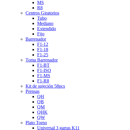
MS
R8
Centros Giratorios
Tubo
Mediano
Extendido
Fijo
Barrenador
F1-12
F1-18
F1-25
Toma Barrenador
F1-BT
F1-ISO
F1-MS
F1-R8
Kit de sujeción 58pcs
Prensas
QH
QB
QM
QHK
QW
Plato Torno
Universal 3 garras K11