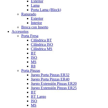
Exterior
Lama
Porta Lama (Block)
Ranurado
Exterior
Interior
Broca con Inserto
Accesorios
Porta Fresa
Cilíndrica BT
Cilíndrica ISO
Cilíndrica MS
BT
ISO
MS
R8
Porta Pinzas
Juego Porta Pinzas ER32
Juego Porta Pinzas ER40
Juego Extensión Pinzas ER20
Juego Extensión Pinzas ER25
BT
BT Largo
ISO
MS