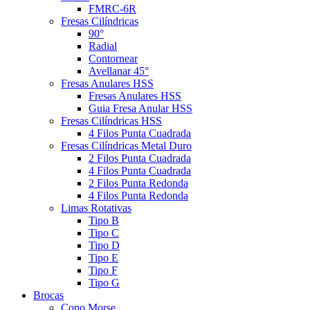
FMRC-6R
Fresas Cilíndricas
90°
Radial
Contornear
Avellanar 45°
Fresas Anulares HSS
Fresas Anulares HSS
Guia Fresa Anular HSS
Fresas Cilíndricas HSS
4 Filos Punta Cuadrada
Fresas Cilíndricas Metal Duro
2 Filos Punta Cuadrada
4 Filos Punta Cuadrada
2 Filos Punta Redonda
4 Filos Punta Redonda
Limas Rotativas
Tipo B
Tipo C
Tipo D
Tipo E
Tipo F
Tipo G
Brocas
Cono Morse