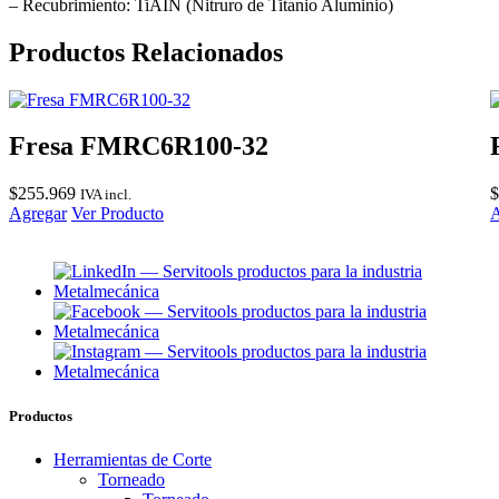
cantidad
– Recubrimiento: TiAIN (Nitruro de Titanio Aluminio)
Productos Relacionados
Fresa FMRC6R100-32
$
255.969
$
IVA incl.
Agregar
Ver Producto
A
Productos
Herramientas de Corte
Torneado