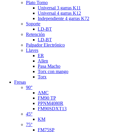
Plato Torno
Universal 3 garras K11
Universal 4 garras K12
Independiente 4 garras K72
Soporte
LD-BT
Retención
LD-BT
Palpador Electrónico
Llaves
ER
Allen
Pasa Macho
Torx con mango
Torx
Fresas
90°
AMC
FM90 TP
PPNM4080R
FM90SDXT13
45°
KM
75°
FM75SP