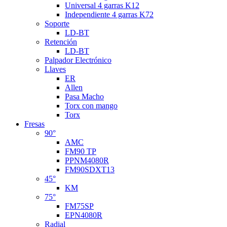
Universal 4 garras K12
Independiente 4 garras K72
Soporte
LD-BT
Retención
LD-BT
Palpador Electrónico
Llaves
ER
Allen
Pasa Macho
Torx con mango
Torx
Fresas
90°
AMC
FM90 TP
PPNM4080R
FM90SDXT13
45°
KM
75°
FM75SP
EPN4080R
Radial