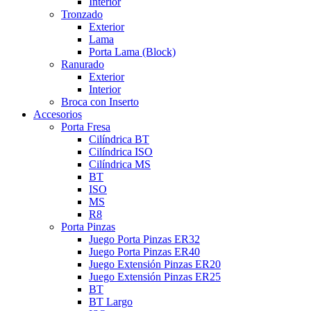
Interior
Tronzado
Exterior
Lama
Porta Lama (Block)
Ranurado
Exterior
Interior
Broca con Inserto
Accesorios
Porta Fresa
Cilíndrica BT
Cilíndrica ISO
Cilíndrica MS
BT
ISO
MS
R8
Porta Pinzas
Juego Porta Pinzas ER32
Juego Porta Pinzas ER40
Juego Extensión Pinzas ER20
Juego Extensión Pinzas ER25
BT
BT Largo