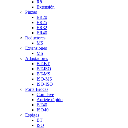
R8
Extensión
Pinzas
ER20
ER25
ER32
ER40
Reductores
MS
Extensiones
MS
Adaptadores
BT-BT
BT-ISO
BT-MS
ISO-MS
ISO-ISO
Porta Brocas
Con llave
Apriete rápido
BT40
ISO40
Espigas
BT
ISO