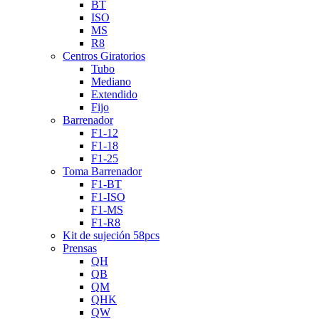
BT
ISO
MS
R8
Centros Giratorios
Tubo
Mediano
Extendido
Fijo
Barrenador
F1-12
F1-18
F1-25
Toma Barrenador
F1-BT
F1-ISO
F1-MS
F1-R8
Kit de sujeción 58pcs
Prensas
QH
QB
QM
QHK
QW