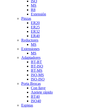
ISO
MS
R8
Extensión
Pinzas
ER20
ER25
ER32
ER40
Reductores
MS
Extensiones
MS
Adaptadores
BT-BT
BT-ISO
BT-MS
ISO-MS
ISO-ISO
Porta Brocas
Con llave
Apriete rápido
BT40
ISO40
Espigas