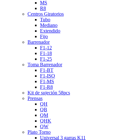
MS
R8
Centros Giratorios
Tubo
Mediano
Extendido
Fijo
Barrenador
F1-12
F1-18
F1-25
Toma Barrenador
F1-BT
F1-ISO
F1-MS
F1-R8
Kit de sujeción 58pcs
Prensas
QH
QB
QM
QHK
QW
Plato Torno
Universal 3 garras K11