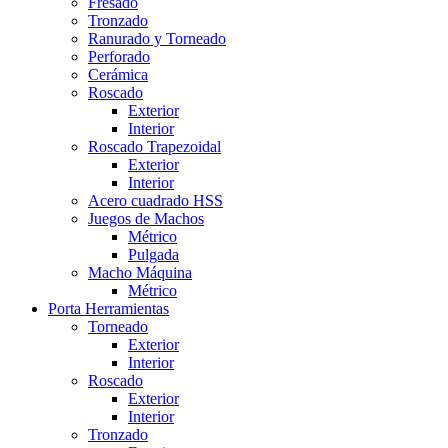
Fresado
Tronzado
Ranurado y Torneado
Perforado
Cerámica
Roscado
Exterior
Interior
Roscado Trapezoidal
Exterior
Interior
Acero cuadrado HSS
Juegos de Machos
Métrico
Pulgada
Macho Máquina
Métrico
Porta Herramientas
Torneado
Exterior
Interior
Roscado
Exterior
Interior
Tronzado