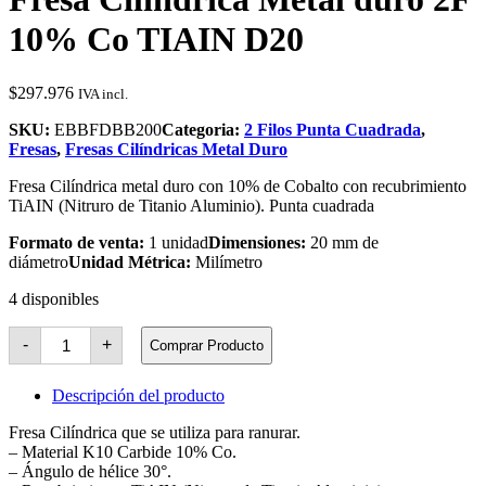
10% Co TIAIN D20
$
297.976
IVA incl.
SKU:
EBBFDBB200
Categoria:
2 Filos Punta Cuadrada
,
Fresas
,
Fresas Cilíndricas Metal Duro
Fresa Cilíndrica metal duro con 10% de Cobalto con recubrimiento
TiAIN (Nitruro de Titanio Aluminio). Punta cuadrada
Formato de venta:
1 unidad
Dimensiones:
20 mm de
diámetro
Unidad Métrica:
Milímetro
4 disponibles
Fresa
-
+
Comprar Producto
Cilíndrica
Metal
duro
Descripción del producto
2F
10%
Fresa Cilíndrica que se utiliza para ranurar.
Co
– Material K10 Carbide 10% Co.
TIAIN
– Ángulo de hélice 30°.
D20