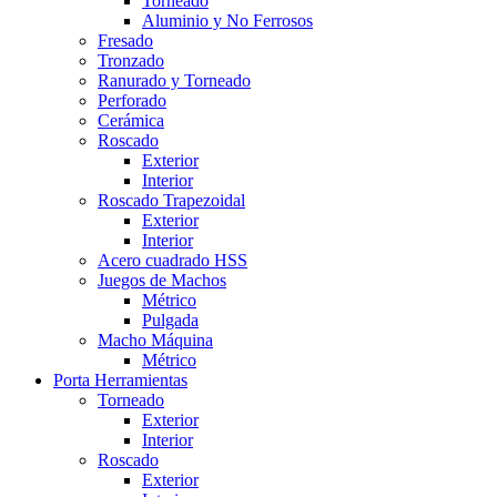
Torneado
Aluminio y No Ferrosos
Fresado
Tronzado
Ranurado y Torneado
Perforado
Cerámica
Roscado
Exterior
Interior
Roscado Trapezoidal
Exterior
Interior
Acero cuadrado HSS
Juegos de Machos
Métrico
Pulgada
Macho Máquina
Métrico
Porta Herramientas
Torneado
Exterior
Interior
Roscado
Exterior