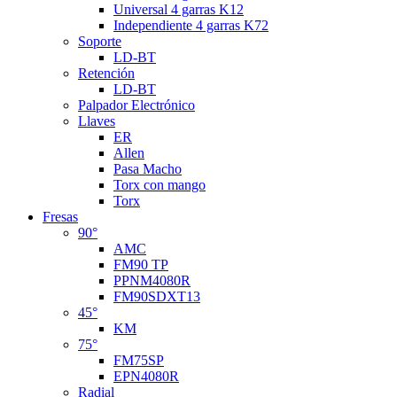
Universal 4 garras K12
Independiente 4 garras K72
Soporte
LD-BT
Retención
LD-BT
Palpador Electrónico
Llaves
ER
Allen
Pasa Macho
Torx con mango
Torx
Fresas
90°
AMC
FM90 TP
PPNM4080R
FM90SDXT13
45°
KM
75°
FM75SP
EPN4080R
Radial