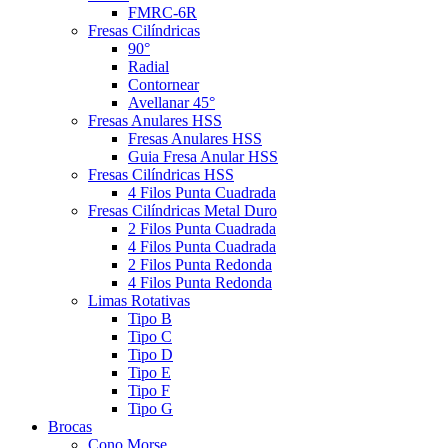
FMRC-6R
Fresas Cilíndricas
90°
Radial
Contornear
Avellanar 45°
Fresas Anulares HSS
Fresas Anulares HSS
Guia Fresa Anular HSS
Fresas Cilíndricas HSS
4 Filos Punta Cuadrada
Fresas Cilíndricas Metal Duro
2 Filos Punta Cuadrada
4 Filos Punta Cuadrada
2 Filos Punta Redonda
4 Filos Punta Redonda
Limas Rotativas
Tipo B
Tipo C
Tipo D
Tipo E
Tipo F
Tipo G
Brocas
Cono Morse