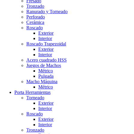
Fresado
Tronzado
Ranurado y Torneado
Perforado
Cerámica
Roscado
Exterior
Interior
Roscado Trapezoidal
Exterior
Interior
Acero cuadrado HSS
Juegos de Machos
Métrico
Pulgada
Macho Máquina
Métrico
Porta Herramientas
Torneado
Exterior
Interior
Roscado
Exterior
Interior
Tronzado