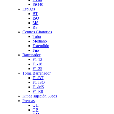
ISO40
Espigas
BT
ISO
MS
R8
Centros Giratorios
Tubo
Mediano
Extendido
Fijo
Barrenador
F1-12
F1-18
F1-25
Toma Barrenador
F1-BT
F1-ISO
F1-MS
F1-R8
Kit de sujeción 58pcs
Prensas
QH
QB