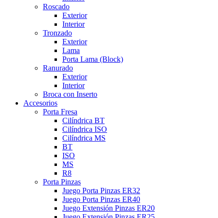
Roscado
Exterior
Interior
Tronzado
Exterior
Lama
Porta Lama (Block)
Ranurado
Exterior
Interior
Broca con Inserto
Accesorios
Porta Fresa
Cilíndrica BT
Cilíndrica ISO
Cilíndrica MS
BT
ISO
MS
R8
Porta Pinzas
Juego Porta Pinzas ER32
Juego Porta Pinzas ER40
Juego Extensión Pinzas ER20
Juego Extensión Pinzas ER25