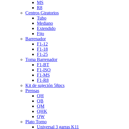
MS
R8
Centros Giratorios
Tubo
Mediano
Extendido
Fijo
Barrenador
F1-12
F1-18
F1-25
Toma Barrenador
F1-BT
F1-ISO
F1-MS
F1-R8
Kit de sujeción 58pcs
Prensas
QH
QB
QM
QHK
QW
Plato Torno
Universal 3 garras K11