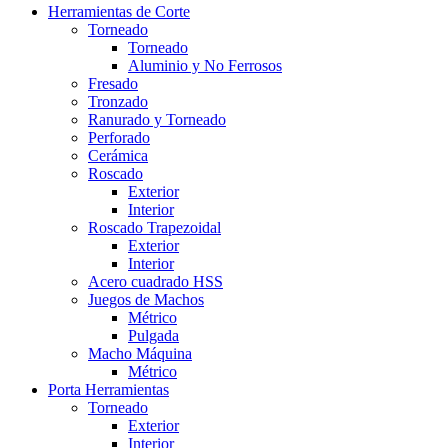
Herramientas de Corte
Torneado
Torneado
Aluminio y No Ferrosos
Fresado
Tronzado
Ranurado y Torneado
Perforado
Cerámica
Roscado
Exterior
Interior
Roscado Trapezoidal
Exterior
Interior
Acero cuadrado HSS
Juegos de Machos
Métrico
Pulgada
Macho Máquina
Métrico
Porta Herramientas
Torneado
Exterior
Interior