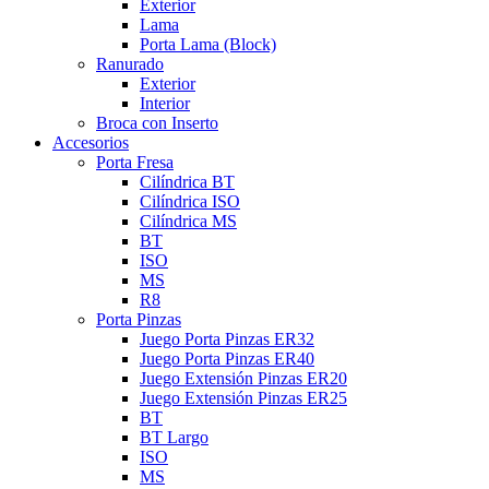
Exterior
Lama
Porta Lama (Block)
Ranurado
Exterior
Interior
Broca con Inserto
Accesorios
Porta Fresa
Cilíndrica BT
Cilíndrica ISO
Cilíndrica MS
BT
ISO
MS
R8
Porta Pinzas
Juego Porta Pinzas ER32
Juego Porta Pinzas ER40
Juego Extensión Pinzas ER20
Juego Extensión Pinzas ER25
BT
BT Largo
ISO
MS