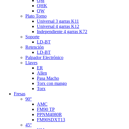
QM
QHK
QW
Plato Torno
Universal 3 garras K11
Universal 4 garras K12
Independiente 4 garras K72
Soporte
LD-BT
Retención
LD-BT
Palpador Electrónico
Llaves
ER
Allen
Pasa Macho
Torx con mango
Torx
Fresas
90°
AMC
FM90 TP
PPNM4080R
FM90SDXT13
45°