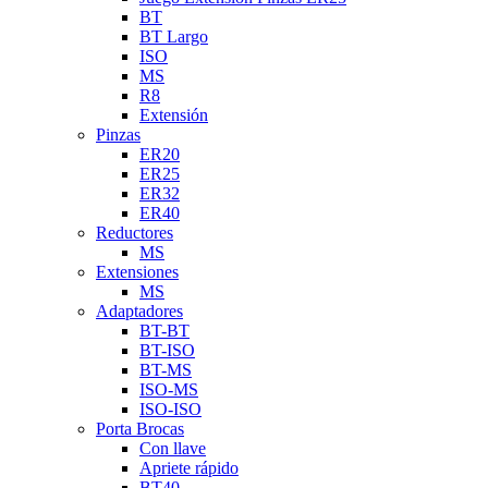
BT
BT Largo
ISO
MS
R8
Extensión
Pinzas
ER20
ER25
ER32
ER40
Reductores
MS
Extensiones
MS
Adaptadores
BT-BT
BT-ISO
BT-MS
ISO-MS
ISO-ISO
Porta Brocas
Con llave
Apriete rápido
BT40