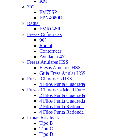
KM
75°
FM75SP
EPN4080R
Radial
FMRC-6R
Fresas Cilíndricas
90°
Radial
Contornear
Avellanar 45°
Fresas Anulares HSS
Fresas Anulares HSS
Guia Fresa Anular HSS
Fresas Cilíndricas HSS
4 Filos Punta Cuadrada
Fresas Cilíndricas Metal Duro
2 Filos Punta Cuadrada
4 Filos Punta Cuadrada
2 Filos Punta Redonda
4 Filos Punta Redonda
Limas Rotativas
Tipo B
Tipo C
Tipo D