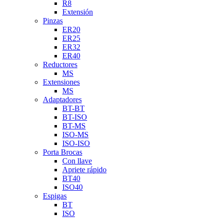
R8
Extensión
Pinzas
ER20
ER25
ER32
ER40
Reductores
MS
Extensiones
MS
Adaptadores
BT-BT
BT-ISO
BT-MS
ISO-MS
ISO-ISO
Porta Brocas
Con llave
Apriete rápido
BT40
ISO40
Espigas
BT
ISO