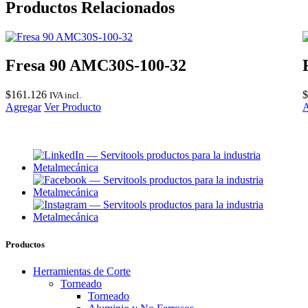
Productos Relacionados
Fresa 90 AMC30S-100-32
$
161.126
$
IVA incl.
Agregar
Ver Producto
A
Productos
Herramientas de Corte
Torneado
Torneado