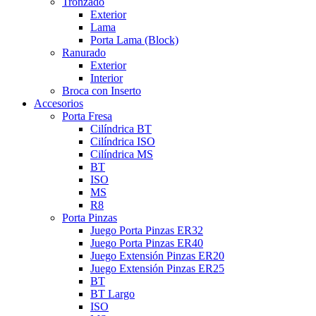
Tronzado
Exterior
Lama
Porta Lama (Block)
Ranurado
Exterior
Interior
Broca con Inserto
Accesorios
Porta Fresa
Cilíndrica BT
Cilíndrica ISO
Cilíndrica MS
BT
ISO
MS
R8
Porta Pinzas
Juego Porta Pinzas ER32
Juego Porta Pinzas ER40
Juego Extensión Pinzas ER20
Juego Extensión Pinzas ER25
BT
BT Largo
ISO