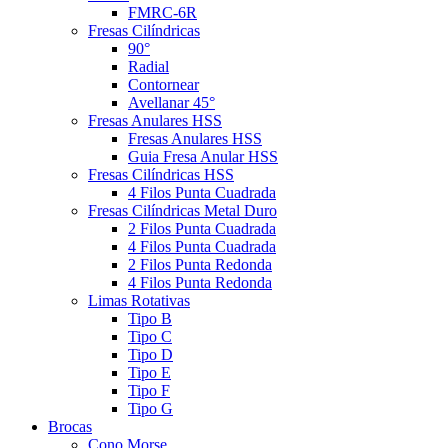
FMRC-6R
Fresas Cilíndricas
90°
Radial
Contornear
Avellanar 45°
Fresas Anulares HSS
Fresas Anulares HSS
Guia Fresa Anular HSS
Fresas Cilíndricas HSS
4 Filos Punta Cuadrada
Fresas Cilíndricas Metal Duro
2 Filos Punta Cuadrada
4 Filos Punta Cuadrada
2 Filos Punta Redonda
4 Filos Punta Redonda
Limas Rotativas
Tipo B
Tipo C
Tipo D
Tipo E
Tipo F
Tipo G
Brocas
Cono Morse