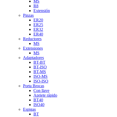
MS
R8
Extensión
Pinzas
ER20
ER25
ER32
ER40
Reductores
MS
Extensiones
MS
Adaptadores
BT-BT
BT-ISO
BT-MS
ISO-MS
ISO-ISO
Porta Brocas
Con llave
Apriete rápido
BT40
ISO40
Espigas
BT