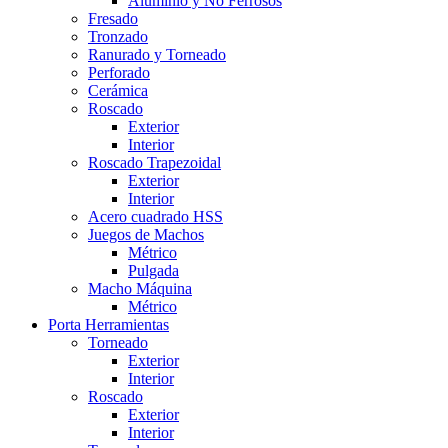
Aluminio y No Ferrosos
Fresado
Tronzado
Ranurado y Torneado
Perforado
Cerámica
Roscado
Exterior
Interior
Roscado Trapezoidal
Exterior
Interior
Acero cuadrado HSS
Juegos de Machos
Métrico
Pulgada
Macho Máquina
Métrico
Porta Herramientas
Torneado
Exterior
Interior
Roscado
Exterior
Interior