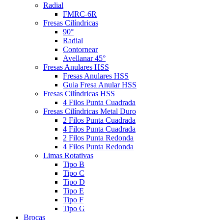
Radial
FMRC-6R
Fresas Cilíndricas
90°
Radial
Contornear
Avellanar 45°
Fresas Anulares HSS
Fresas Anulares HSS
Guia Fresa Anular HSS
Fresas Cilíndricas HSS
4 Filos Punta Cuadrada
Fresas Cilíndricas Metal Duro
2 Filos Punta Cuadrada
4 Filos Punta Cuadrada
2 Filos Punta Redonda
4 Filos Punta Redonda
Limas Rotativas
Tipo B
Tipo C
Tipo D
Tipo E
Tipo F
Tipo G
Brocas