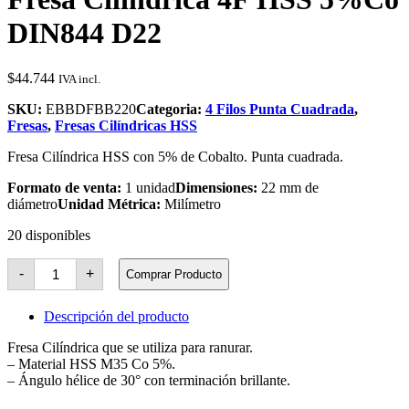
DIN844 D22
$
44.744
IVA incl.
SKU:
EBBDFBB220
Categoria:
4 Filos Punta Cuadrada
,
Fresas
,
Fresas Cilíndricas HSS
Fresa Cilíndrica HSS con 5% de Cobalto. Punta cuadrada.
Formato de venta:
1 unidad
Dimensiones:
22 mm de
diámetro
Unidad Métrica:
Milímetro
20 disponibles
Fresa
-
+
Comprar Producto
Cilíndrica
4F
HSS
Descripción del producto
5%Co
DIN844
Fresa Cilíndrica que se utiliza para ranurar.
D22
– Material HSS M35 Co 5%.
cantidad
– Ángulo hélice de 30° con terminación brillante.