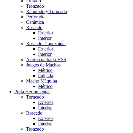
Fresado
Tronzado
Ranurado y Torneado
Perforado
Cerámica
Roscado
Exterior
Interior
Roscado Trapezoidal
Exterior
Interior
Acero cuadrado HSS
Juegos de Machos
Métrico
Pulgada
Macho Máquina
Métrico
Porta Herramientas
Torneado
Exterior
Interior
Roscado
Exterior
Interior
Tronzado