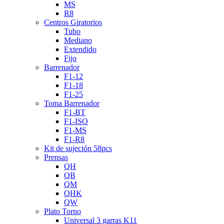
MS
R8
Centros Giratorios
Tubo
Mediano
Extendido
Fijo
Barrenador
F1-12
F1-18
F1-25
Toma Barrenador
F1-BT
F1-ISO
F1-MS
F1-R8
Kit de sujeción 58pcs
Prensas
QH
QB
QM
QHK
QW
Plato Torno
Universal 3 garras K11