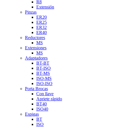
R8
Extensión
Pinzas
ER20
ER25
ER32
ER40
Reductores
MS
Extensiones
MS
Adaptadores
BT-BT
BT-ISO
BT-MS
ISO-MS
ISO-ISO
Porta Brocas
Con llave
Apriete rápido
BT40
ISO40
Espigas
BT
ISO