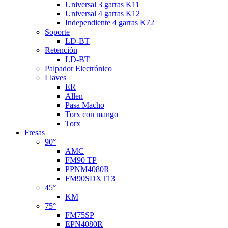
Universal 3 garras K11
Universal 4 garras K12
Independiente 4 garras K72
Soporte
LD-BT
Retención
LD-BT
Palpador Electrónico
Llaves
ER
Allen
Pasa Macho
Torx con mango
Torx
Fresas
90°
AMC
FM90 TP
PPNM4080R
FM90SDXT13
45°
KM
75°
FM75SP
EPN4080R