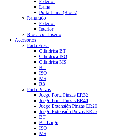
Exterior
Lama
Porta Lama (Block)
Ranurado
Exterior
Interior
Broca con Inserto
Accesorios
Porta Fresa
Cilíndrica BT
Cilíndrica ISO
Cilíndrica MS
BT
ISO
MS
R8
Porta Pinzas
Juego Porta Pinzas ER32
Juego Porta Pinzas ER40
Juego Extensión Pinzas ER20
Juego Extensión Pinzas ER25
BT
BT Largo
ISO
MS