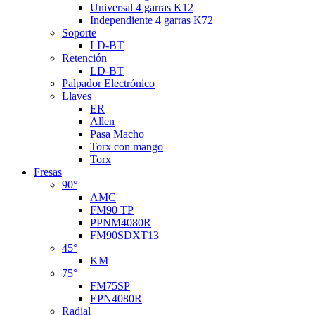
Universal 4 garras K12
Independiente 4 garras K72
Soporte
LD-BT
Retención
LD-BT
Palpador Electrónico
Llaves
ER
Allen
Pasa Macho
Torx con mango
Torx
Fresas
90°
AMC
FM90 TP
PPNM4080R
FM90SDXT13
45°
KM
75°
FM75SP
EPN4080R
Radial