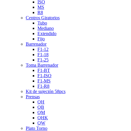
ISO
MS
R8
Centros Giratorios
Tubo
Mediano
Extendido
Fijo
Barrenador
F1-12
F1-18
F1-25
Toma Barrenador
F1-BT
F1-ISO
F1-MS
F1-R8
Kit de sujeción 58pcs
Prensas
QH
QB
QM
QHK
QW
Plato Torno