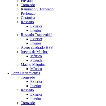
Fresado
Tronzado
Ranurado y Torneado
Perforado
Cerámica
Roscado
Exterior
Interior
Roscado Trapezoidal
Exterior
Interior
Acero cuadrado HSS
Juegos de Machos
Métrico
Pulgada
Macho Máquina
Métrico
Porta Herramientas
Torneado
Exterior
Interior
Roscado
Exterior
Interior
Tronzado