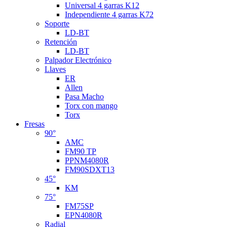
Universal 4 garras K12
Independiente 4 garras K72
Soporte
LD-BT
Retención
LD-BT
Palpador Electrónico
Llaves
ER
Allen
Pasa Macho
Torx con mango
Torx
Fresas
90°
AMC
FM90 TP
PPNM4080R
FM90SDXT13
45°
KM
75°
FM75SP
EPN4080R
Radial