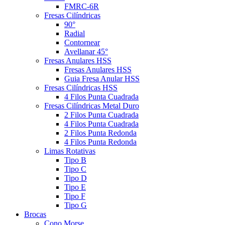
FMRC-6R
Fresas Cilíndricas
90°
Radial
Contornear
Avellanar 45°
Fresas Anulares HSS
Fresas Anulares HSS
Guia Fresa Anular HSS
Fresas Cilíndricas HSS
4 Filos Punta Cuadrada
Fresas Cilíndricas Metal Duro
2 Filos Punta Cuadrada
4 Filos Punta Cuadrada
2 Filos Punta Redonda
4 Filos Punta Redonda
Limas Rotativas
Tipo B
Tipo C
Tipo D
Tipo E
Tipo F
Tipo G
Brocas
Cono Morse