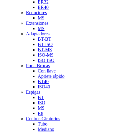
ER32
ER40
Reductores
MS
Extensiones
MS
Adaptadores
BT-BT
BT-ISO
BT-MS
ISO-MS
ISO-ISO
Porta Brocas
Con llave
Apriete rápido
BT40
ISO40
Espigas
BT
ISO
MS
R8
Centros Giratorios
Tubo
Mediano