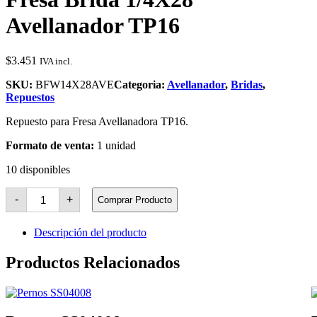
Avellanador TP16
$
3.451
IVA incl.
SKU:
BFW14X28AVE
Categoria:
Avellanador
,
Bridas
,
Repuestos
Repuesto para Fresa Avellanadora TP16.
Formato de venta:
1 unidad
10 disponibles
Fresa
-
+
Comprar Producto
Brida
1/4X28
Avellanador
Descripción del producto
TP16
cantidad
Productos Relacionados