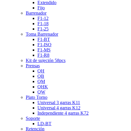
Extendido
Fijo
Barrenador
F1-12
F1-18
F1-25
Toma Barrenador
F1-BT
F1-ISO
F1-MS
F1-R8
Kit de sujeción 58pcs
Prensas
QH
QB
QM
QHK
QW
Plato Torno
Universal 3 garras K11
Universal 4 garras K12
Independiente 4 garras K72
Soporte
LD-BT
Retención