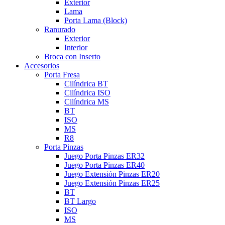
Exterior
Lama
Porta Lama (Block)
Ranurado
Exterior
Interior
Broca con Inserto
Accesorios
Porta Fresa
Cilíndrica BT
Cilíndrica ISO
Cilíndrica MS
BT
ISO
MS
R8
Porta Pinzas
Juego Porta Pinzas ER32
Juego Porta Pinzas ER40
Juego Extensión Pinzas ER20
Juego Extensión Pinzas ER25
BT
BT Largo
ISO
MS