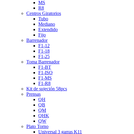
MS
R8
Centros Giratorios
Tubo
Mediano
Extendido
Fijo
Barrenador
F1-12
F1-18
F1-25
Toma Barrenador
F1-BT
F1-ISO
F1-MS
F1-R8
Kit de sujeción 58pcs
Prensas
QH
QB
QM
QHK
QW
Plato Torno
Universal 3 garras K11