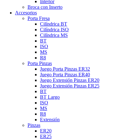
Interior
Broca con Inserto
Accesorios
Porta Fresa
Cilíndrica BT
Cilíndrica ISO
Cilíndrica MS
BT
ISO
MS
R8
Porta Pinzas
Juego Porta Pinzas ER32
Juego Porta Pinzas ER40
Juego Extensión Pinzas ER20
Juego Extensión Pinzas ER25
BT
BT Largo
ISO
MS
R8
Extensión
Pinzas
ER20
ER25