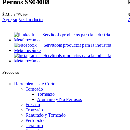
Pernos SS04008
$
2.975
$
IVA incl.
Agregar
Ver Producto
A
Productos
Herramientas de Corte
Torneado
Torneado
Aluminio y No Ferrosos
Fresado
Tronzado
Ranurado y Torneado
Perforado
Cerámica