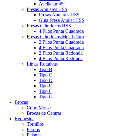
Avellanar 45°
Fresas Anulares HSS
Fresas Anulares HSS
Guia Fresa Anular HSS
Fresas Cilíndricas HSS
4 Filos Punta Cuadrada
Fresas Cilíndricas Metal Duro
2 Filos Punta Cuadrada
4 Filos Punta Cuadrada
2 Filos Punta Redonda
4 Filos Punta Redonda
Limas Rotativas
Tipo B
Tipo C
Tipo D
Tipo E
Tipo F
Tipo G
Brocas
Cono Morse
Brocas de Centrar
Repuestos
Tornillos
Pernos
Palanca