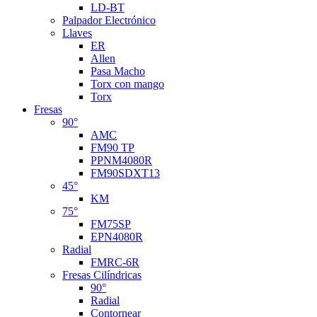
LD-BT
Palpador Electrónico
Llaves
ER
Allen
Pasa Macho
Torx con mango
Torx
Fresas
90°
AMC
FM90 TP
PPNM4080R
FM90SDXT13
45°
KM
75°
FM75SP
EPN4080R
Radial
FMRC-6R
Fresas Cilíndricas
90°
Radial
Contornear