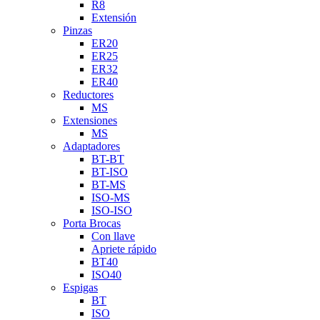
R8
Extensión
Pinzas
ER20
ER25
ER32
ER40
Reductores
MS
Extensiones
MS
Adaptadores
BT-BT
BT-ISO
BT-MS
ISO-MS
ISO-ISO
Porta Brocas
Con llave
Apriete rápido
BT40
ISO40
Espigas
BT
ISO