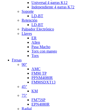
Universal 4 garras K12
Independiente 4 garras K72
Soporte
LD-BT
Retención
LD-BT
Palpador Electrónico
Llaves
ER
Allen
Pasa Macho
Torx con mango
Torx
Fresas
90°
AMC
FM90 TP
PPNM4080R
FM90SDXT13
45°
KM
75°
FM75SP
EPN4080R
Radial