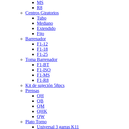
MS
R8
Centros Giratorios
Tubo
Mediano
Extendido
Fijo
Barrenador
F1-12
F1-18
F1-25
Toma Barrenador
F1-BT
F1-ISO
F1-MS
F1-R8
Kit de sujeción 58pcs
Prensas
QH
QB
QM
QHK
QW
Plato Torno
Universal 3 garras K11