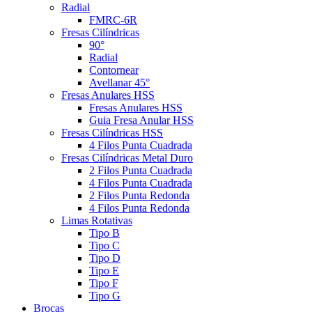
Radial
FMRC-6R
Fresas Cilíndricas
90°
Radial
Contornear
Avellanar 45°
Fresas Anulares HSS
Fresas Anulares HSS
Guia Fresa Anular HSS
Fresas Cilíndricas HSS
4 Filos Punta Cuadrada
Fresas Cilíndricas Metal Duro
2 Filos Punta Cuadrada
4 Filos Punta Cuadrada
2 Filos Punta Redonda
4 Filos Punta Redonda
Limas Rotativas
Tipo B
Tipo C
Tipo D
Tipo E
Tipo F
Tipo G
Brocas