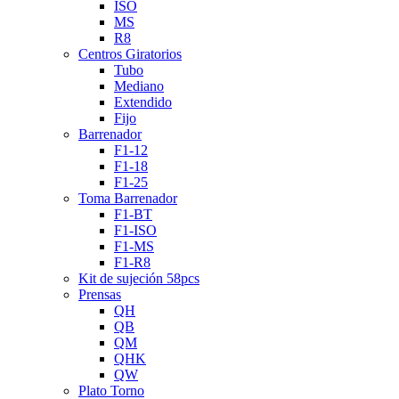
ISO
MS
R8
Centros Giratorios
Tubo
Mediano
Extendido
Fijo
Barrenador
F1-12
F1-18
F1-25
Toma Barrenador
F1-BT
F1-ISO
F1-MS
F1-R8
Kit de sujeción 58pcs
Prensas
QH
QB
QM
QHK
QW
Plato Torno