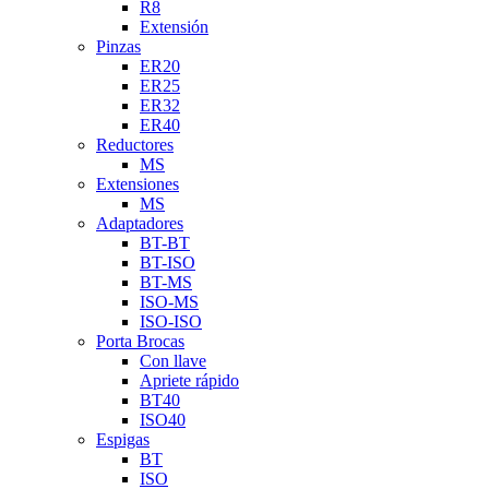
R8
Extensión
Pinzas
ER20
ER25
ER32
ER40
Reductores
MS
Extensiones
MS
Adaptadores
BT-BT
BT-ISO
BT-MS
ISO-MS
ISO-ISO
Porta Brocas
Con llave
Apriete rápido
BT40
ISO40
Espigas
BT
ISO