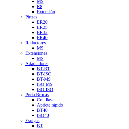
MS
R8
Extensión
Pinzas
ER20
ER25
ER32
ER40
Reductores
MS
Extensiones
MS
Adaptadores
BT-BT
BT-ISO
BT-MS
ISO-MS
ISO-ISO
Porta Brocas
Con llave
Apriete rápido
BT40
ISO40
Espigas
BT