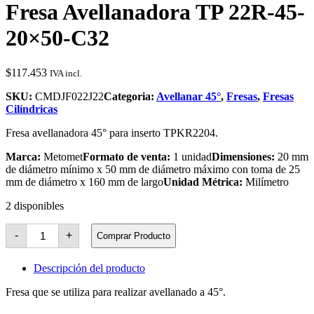
Fresa Avellanadora TP 22R-45-
20×50-C32
$
117.453
IVA incl.
SKU:
CMDJF022J22
Categoria:
Avellanar 45°
,
Fresas
,
Fresas
Cilíndricas
Fresa avellanadora 45° para inserto TPKR2204.
Marca:
Metomet
Formato de venta:
1 unidad
Dimensiones:
20 mm
de diámetro mínimo x 50 mm de diámetro máximo con toma de 25
mm de diámetro x 160 mm de largo
Unidad Métrica:
Milímetro
2 disponibles
Fresa
-
+
Comprar Producto
Avellanadora
TP
22R-
Descripción del producto
45-
20x50-
Fresa que se utiliza para realizar avellanado a 45°.
C32
cantidad