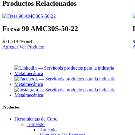
Productos Relacionados
Fresa 90 AMC30S-50-22
$
71.519
$
IVA incl.
Agregar
Ver Producto
A
Productos
Herramientas de Corte
Torneado
Torneado