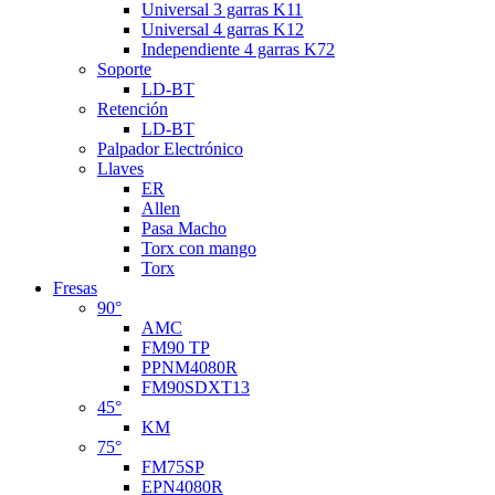
Universal 3 garras K11
Universal 4 garras K12
Independiente 4 garras K72
Soporte
LD-BT
Retención
LD-BT
Palpador Electrónico
Llaves
ER
Allen
Pasa Macho
Torx con mango
Torx
Fresas
90°
AMC
FM90 TP
PPNM4080R
FM90SDXT13
45°
KM
75°
FM75SP
EPN4080R