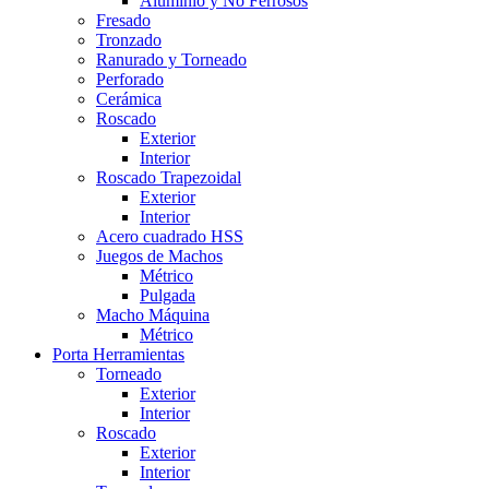
Aluminio y No Ferrosos
Fresado
Tronzado
Ranurado y Torneado
Perforado
Cerámica
Roscado
Exterior
Interior
Roscado Trapezoidal
Exterior
Interior
Acero cuadrado HSS
Juegos de Machos
Métrico
Pulgada
Macho Máquina
Métrico
Porta Herramientas
Torneado
Exterior
Interior
Roscado
Exterior
Interior