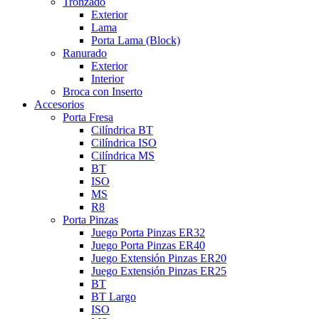
Tronzado
Exterior
Lama
Porta Lama (Block)
Ranurado
Exterior
Interior
Broca con Inserto
Accesorios
Porta Fresa
Cilíndrica BT
Cilíndrica ISO
Cilíndrica MS
BT
ISO
MS
R8
Porta Pinzas
Juego Porta Pinzas ER32
Juego Porta Pinzas ER40
Juego Extensión Pinzas ER20
Juego Extensión Pinzas ER25
BT
BT Largo
ISO