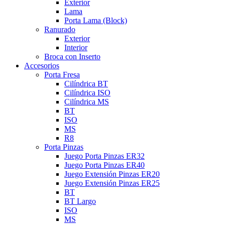
Exterior
Lama
Porta Lama (Block)
Ranurado
Exterior
Interior
Broca con Inserto
Accesorios
Porta Fresa
Cilíndrica BT
Cilíndrica ISO
Cilíndrica MS
BT
ISO
MS
R8
Porta Pinzas
Juego Porta Pinzas ER32
Juego Porta Pinzas ER40
Juego Extensión Pinzas ER20
Juego Extensión Pinzas ER25
BT
BT Largo
ISO
MS