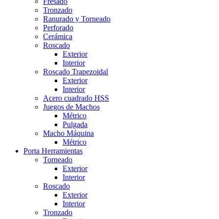
Fresado
Tronzado
Ranurado y Torneado
Perforado
Cerámica
Roscado
Exterior
Interior
Roscado Trapezoidal
Exterior
Interior
Acero cuadrado HSS
Juegos de Machos
Métrico
Pulgada
Macho Máquina
Métrico
Porta Herramientas
Torneado
Exterior
Interior
Roscado
Exterior
Interior
Tronzado