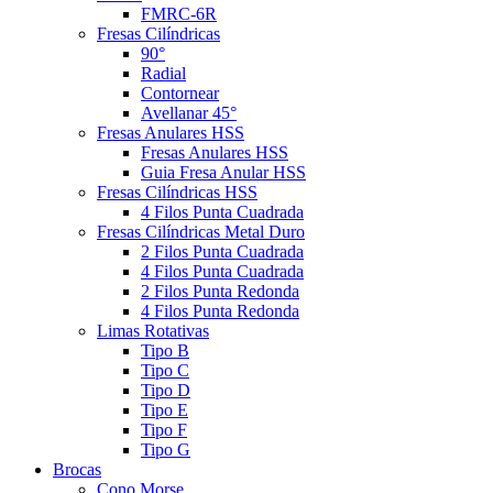
FMRC-6R
Fresas Cilíndricas
90°
Radial
Contornear
Avellanar 45°
Fresas Anulares HSS
Fresas Anulares HSS
Guia Fresa Anular HSS
Fresas Cilíndricas HSS
4 Filos Punta Cuadrada
Fresas Cilíndricas Metal Duro
2 Filos Punta Cuadrada
4 Filos Punta Cuadrada
2 Filos Punta Redonda
4 Filos Punta Redonda
Limas Rotativas
Tipo B
Tipo C
Tipo D
Tipo E
Tipo F
Tipo G
Brocas
Cono Morse