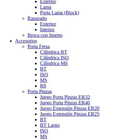
Exterior
Lama
Porta Lama (Block)
Ranurado
Exterior
Interior
Broca con Inserto
Accesorios
Porta Fresa
Cilíndrica BT
Cilíndrica ISO
Cilíndrica MS
BT
ISO
MS
R8
Porta Pinzas
Juego Porta Pinzas ER32
Juego Porta Pinzas ER40
Juego Extensión Pinzas ER20
Juego Extensión Pinzas ER25
BT
BT Largo
ISO
MS