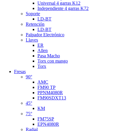
Universal 4 garras K12
Independiente 4 garras K72
Soporte
LD-BT
Retención
LD-BT
Palpador Electrónico
Llaves
ER
Allen
Pasa Macho
Torx con mango
Torx
Fresas
90°
AMC
FM90 TP
PPNM4080R
FM90SDXT13
45°
KM
75°
FM75SP
EPN4080R
Radial