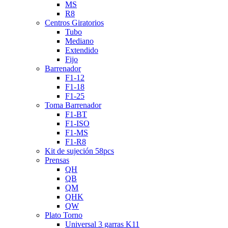
MS
R8
Centros Giratorios
Tubo
Mediano
Extendido
Fijo
Barrenador
F1-12
F1-18
F1-25
Toma Barrenador
F1-BT
F1-ISO
F1-MS
F1-R8
Kit de sujeción 58pcs
Prensas
QH
QB
QM
QHK
QW
Plato Torno
Universal 3 garras K11