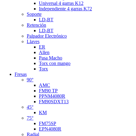
Universal 4 garras K12
Independiente 4 garras K72
Soporte
LD-BT
Retención
LD-BT
Palpador Electrónico
Llaves
ER
Allen
Pasa Macho
Torx con mango
Torx
Fresas
90°
AMC
FM90 TP
PPNM4080R
FM90SDXT13
45°
KM
75°
FM75SP
EPN4080R
Radial