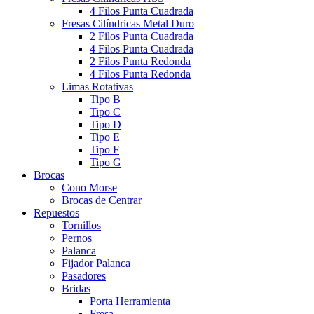
4 Filos Punta Cuadrada
Fresas Cilíndricas Metal Duro
2 Filos Punta Cuadrada
4 Filos Punta Cuadrada
2 Filos Punta Redonda
4 Filos Punta Redonda
Limas Rotativas
Tipo B
Tipo C
Tipo D
Tipo E
Tipo F
Tipo G
Brocas
Cono Morse
Brocas de Centrar
Repuestos
Tornillos
Pernos
Palanca
Fijador Palanca
Pasadores
Bridas
Porta Herramienta
Fresa