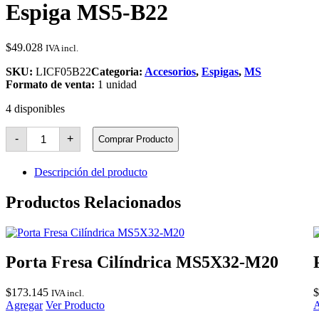
Espiga MS5-B22
$
49.028
IVA incl.
SKU:
LICF05B22
Categoria:
Accesorios
,
Espigas
,
MS
Formato de venta:
1 unidad
4 disponibles
Espiga
-
+
Comprar Producto
MS5-
B22
cantidad
Descripción del producto
Productos Relacionados
Porta Fresa Cilíndrica MS5X32-M20
$
173.145
$
IVA incl.
Agregar
Ver Producto
A