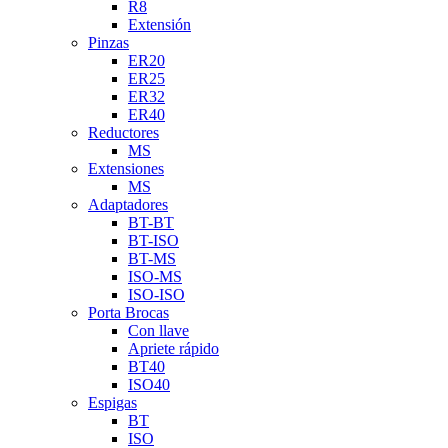
R8
Extensión
Pinzas
ER20
ER25
ER32
ER40
Reductores
MS
Extensiones
MS
Adaptadores
BT-BT
BT-ISO
BT-MS
ISO-MS
ISO-ISO
Porta Brocas
Con llave
Apriete rápido
BT40
ISO40
Espigas
BT
ISO