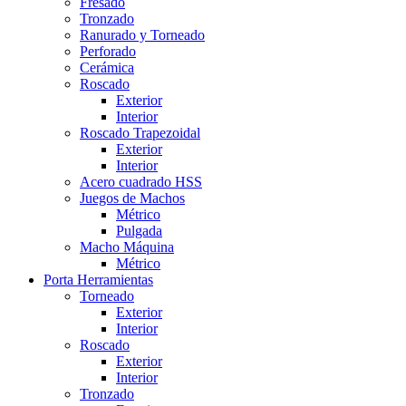
Fresado
Tronzado
Ranurado y Torneado
Perforado
Cerámica
Roscado
Exterior
Interior
Roscado Trapezoidal
Exterior
Interior
Acero cuadrado HSS
Juegos de Machos
Métrico
Pulgada
Macho Máquina
Métrico
Porta Herramientas
Torneado
Exterior
Interior
Roscado
Exterior
Interior
Tronzado