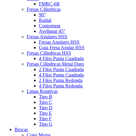
FMRC-6R
Fresas Cilíndricas
90°
Radial
Contornear
Avellanar 45°
Fresas Anulares HSS
Fresas Anulares HSS
Guia Fresa Anular HSS
Fresas Cilíndricas HSS
4 Filos Punta Cuadrada
Fresas Cilíndricas Metal Duro
2 Filos Punta Cuadrada
4 Filos Punta Cuadrada
2 Filos Punta Redonda
4 Filos Punta Redonda
Limas Rotativas
Tipo B
Tipo C
Tipo D
Tipo E
Tipo F
Tipo G
Brocas
Cono Morse