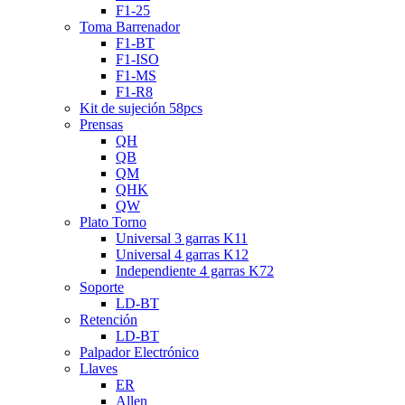
F1-25
Toma Barrenador
F1-BT
F1-ISO
F1-MS
F1-R8
Kit de sujeción 58pcs
Prensas
QH
QB
QM
QHK
QW
Plato Torno
Universal 3 garras K11
Universal 4 garras K12
Independiente 4 garras K72
Soporte
LD-BT
Retención
LD-BT
Palpador Electrónico
Llaves
ER
Allen