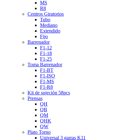
MS
R8
Centros Giratorios
Tubo
Mediano
Extendido
Fijo
Barrenador
F1-12
F1-18
F1-25
Toma Barrenador
F1-BT
F1-ISO
F1-MS
F1-R8
Kit de sujeción 58pcs
Prensas
QH
QB
QM
QHK
QW
Plato Torno
Universal 3 garras K11