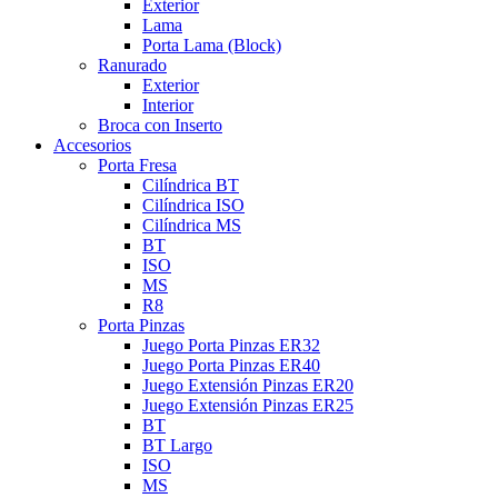
Exterior
Lama
Porta Lama (Block)
Ranurado
Exterior
Interior
Broca con Inserto
Accesorios
Porta Fresa
Cilíndrica BT
Cilíndrica ISO
Cilíndrica MS
BT
ISO
MS
R8
Porta Pinzas
Juego Porta Pinzas ER32
Juego Porta Pinzas ER40
Juego Extensión Pinzas ER20
Juego Extensión Pinzas ER25
BT
BT Largo
ISO
MS