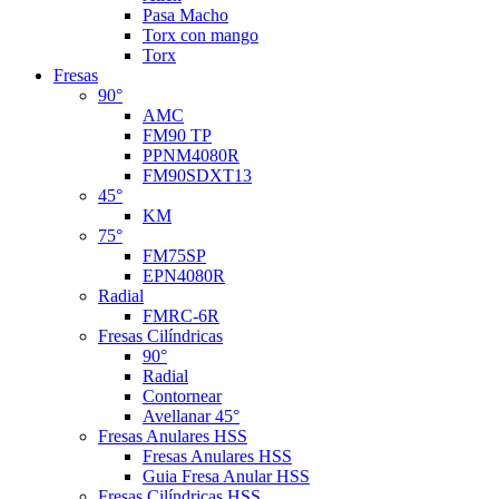
Pasa Macho
Torx con mango
Torx
Fresas
90°
AMC
FM90 TP
PPNM4080R
FM90SDXT13
45°
KM
75°
FM75SP
EPN4080R
Radial
FMRC-6R
Fresas Cilíndricas
90°
Radial
Contornear
Avellanar 45°
Fresas Anulares HSS
Fresas Anulares HSS
Guia Fresa Anular HSS
Fresas Cilíndricas HSS