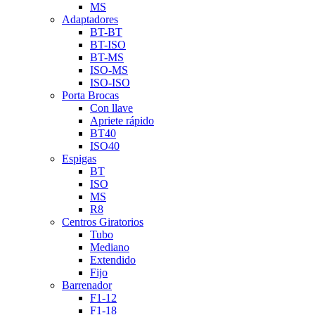
MS
Adaptadores
BT-BT
BT-ISO
BT-MS
ISO-MS
ISO-ISO
Porta Brocas
Con llave
Apriete rápido
BT40
ISO40
Espigas
BT
ISO
MS
R8
Centros Giratorios
Tubo
Mediano
Extendido
Fijo
Barrenador
F1-12
F1-18