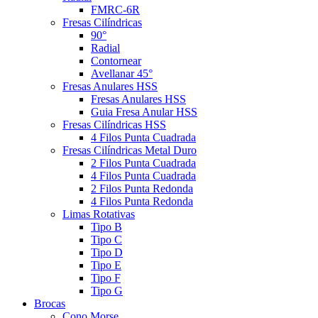
FMRC-6R
Fresas Cilíndricas
90°
Radial
Contornear
Avellanar 45°
Fresas Anulares HSS
Fresas Anulares HSS
Guia Fresa Anular HSS
Fresas Cilíndricas HSS
4 Filos Punta Cuadrada
Fresas Cilíndricas Metal Duro
2 Filos Punta Cuadrada
4 Filos Punta Cuadrada
2 Filos Punta Redonda
4 Filos Punta Redonda
Limas Rotativas
Tipo B
Tipo C
Tipo D
Tipo E
Tipo F
Tipo G
Brocas
Cono Morse