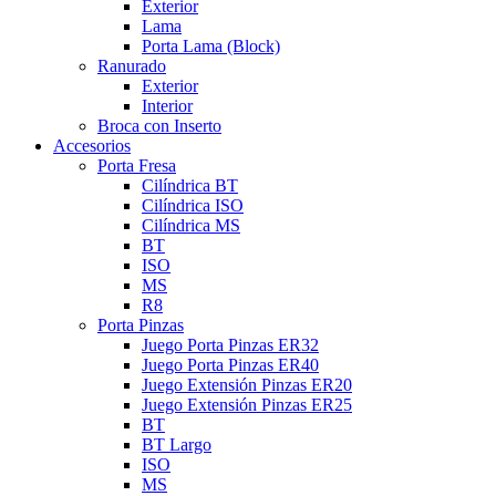
Exterior
Lama
Porta Lama (Block)
Ranurado
Exterior
Interior
Broca con Inserto
Accesorios
Porta Fresa
Cilíndrica BT
Cilíndrica ISO
Cilíndrica MS
BT
ISO
MS
R8
Porta Pinzas
Juego Porta Pinzas ER32
Juego Porta Pinzas ER40
Juego Extensión Pinzas ER20
Juego Extensión Pinzas ER25
BT
BT Largo
ISO
MS