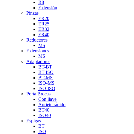
R8
Extensión
Pinzas
ER20
ER25
ER32
ER40
Reductores
MS
Extensiones
MS
Adaptadores
BT-BT
BT-ISO
BT-MS
ISO-MS
ISO-ISO
Porta Brocas
Con llave
Apriete rápido
BT40
ISO40
Espigas
BT
ISO