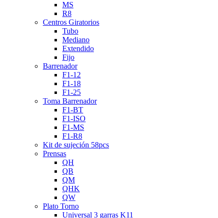
MS
R8
Centros Giratorios
Tubo
Mediano
Extendido
Fijo
Barrenador
F1-12
F1-18
F1-25
Toma Barrenador
F1-BT
F1-ISO
F1-MS
F1-R8
Kit de sujeción 58pcs
Prensas
QH
QB
QM
QHK
QW
Plato Torno
Universal 3 garras K11