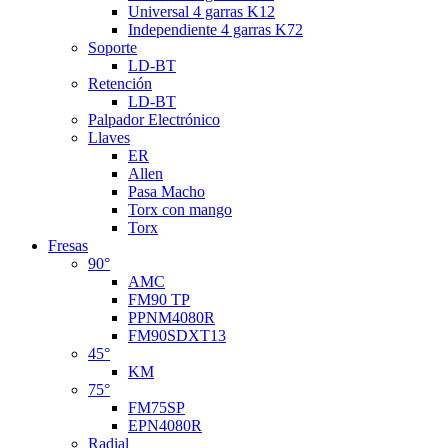
Universal 4 garras K12
Independiente 4 garras K72
Soporte
LD-BT
Retención
LD-BT
Palpador Electrónico
Llaves
ER
Allen
Pasa Macho
Torx con mango
Torx
Fresas
90°
AMC
FM90 TP
PPNM4080R
FM90SDXT13
45°
KM
75°
FM75SP
EPN4080R
Radial