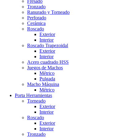
Fresado
Tronzado
Ranurado y Torneado
Perforado
Cerámica
Roscado
Exterior
Interior
Roscado Trapezoidal
Exterior
Interior
Acero cuadrado HSS
Juegos de Machos
Métrico
Pulgada
Macho Máquina
Métrico
Porta Herramientas
Torneado
Exterior
Interior
Roscado
Exterior
Interior
Tronzado