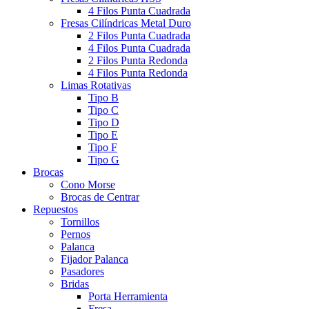
4 Filos Punta Cuadrada
Fresas Cilíndricas Metal Duro
2 Filos Punta Cuadrada
4 Filos Punta Cuadrada
2 Filos Punta Redonda
4 Filos Punta Redonda
Limas Rotativas
Tipo B
Tipo C
Tipo D
Tipo E
Tipo F
Tipo G
Brocas
Cono Morse
Brocas de Centrar
Repuestos
Tornillos
Pernos
Palanca
Fijador Palanca
Pasadores
Bridas
Porta Herramienta
Fresa