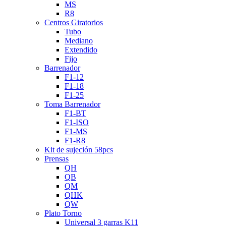
MS
R8
Centros Giratorios
Tubo
Mediano
Extendido
Fijo
Barrenador
F1-12
F1-18
F1-25
Toma Barrenador
F1-BT
F1-ISO
F1-MS
F1-R8
Kit de sujeción 58pcs
Prensas
QH
QB
QM
QHK
QW
Plato Torno
Universal 3 garras K11