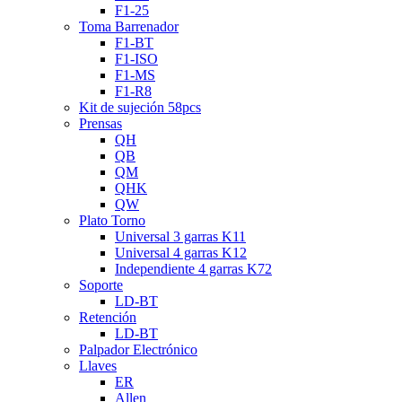
F1-25
Toma Barrenador
F1-BT
F1-ISO
F1-MS
F1-R8
Kit de sujeción 58pcs
Prensas
QH
QB
QM
QHK
QW
Plato Torno
Universal 3 garras K11
Universal 4 garras K12
Independiente 4 garras K72
Soporte
LD-BT
Retención
LD-BT
Palpador Electrónico
Llaves
ER
Allen