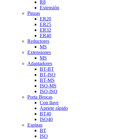
R8
Extensión
Pinzas
ER20
ER25
ER32
ER40
Reductores
MS
Extensiones
MS
Adaptadores
BT-BT
BT-ISO
BT-MS
ISO-MS
ISO-ISO
Porta Brocas
Con llave
Apriete rápido
BT40
ISO40
Espigas
BT
ISO