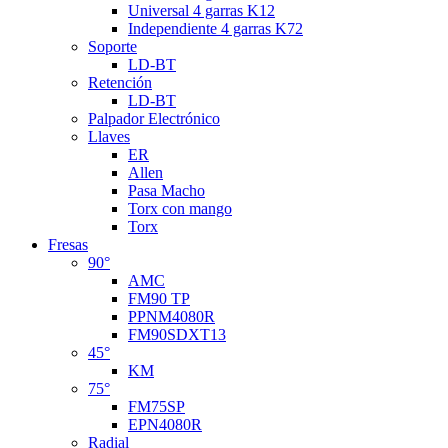
Universal 4 garras K12
Independiente 4 garras K72
Soporte
LD-BT
Retención
LD-BT
Palpador Electrónico
Llaves
ER
Allen
Pasa Macho
Torx con mango
Torx
Fresas
90°
AMC
FM90 TP
PPNM4080R
FM90SDXT13
45°
KM
75°
FM75SP
EPN4080R
Radial