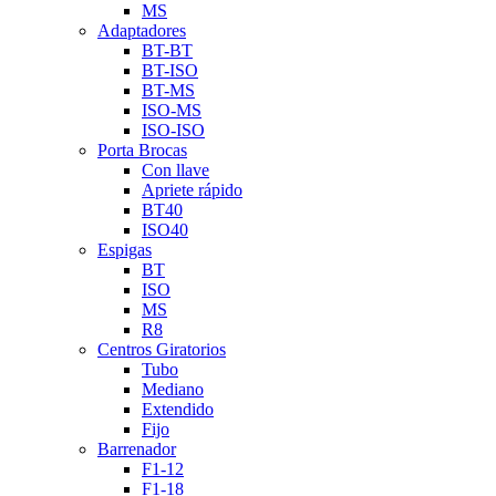
MS
Adaptadores
BT-BT
BT-ISO
BT-MS
ISO-MS
ISO-ISO
Porta Brocas
Con llave
Apriete rápido
BT40
ISO40
Espigas
BT
ISO
MS
R8
Centros Giratorios
Tubo
Mediano
Extendido
Fijo
Barrenador
F1-12
F1-18