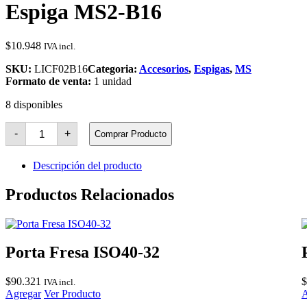
Espiga MS2-B16
$
10.948
IVA incl.
SKU:
LICF02B16
Categoria:
Accesorios
,
Espigas
,
MS
Formato de venta:
1 unidad
8 disponibles
Espiga
-
+
Comprar Producto
MS2-
B16
cantidad
Descripción del producto
Productos Relacionados
Porta Fresa ISO40-32
$
90.321
$
IVA incl.
Agregar
Ver Producto
A