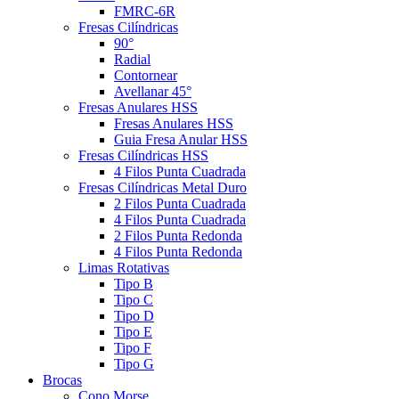
FMRC-6R
Fresas Cilíndricas
90°
Radial
Contornear
Avellanar 45°
Fresas Anulares HSS
Fresas Anulares HSS
Guia Fresa Anular HSS
Fresas Cilíndricas HSS
4 Filos Punta Cuadrada
Fresas Cilíndricas Metal Duro
2 Filos Punta Cuadrada
4 Filos Punta Cuadrada
2 Filos Punta Redonda
4 Filos Punta Redonda
Limas Rotativas
Tipo B
Tipo C
Tipo D
Tipo E
Tipo F
Tipo G
Brocas
Cono Morse