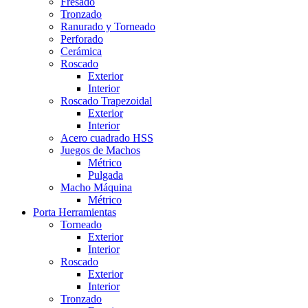
Fresado
Tronzado
Ranurado y Torneado
Perforado
Cerámica
Roscado
Exterior
Interior
Roscado Trapezoidal
Exterior
Interior
Acero cuadrado HSS
Juegos de Machos
Métrico
Pulgada
Macho Máquina
Métrico
Porta Herramientas
Torneado
Exterior
Interior
Roscado
Exterior
Interior
Tronzado