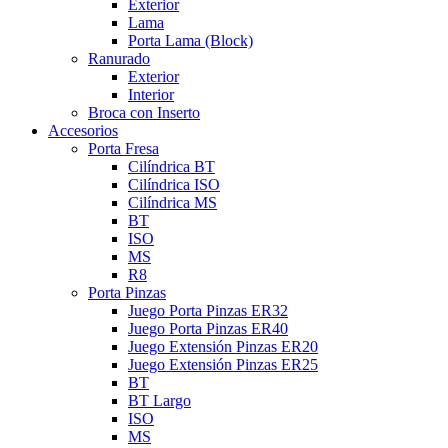
Exterior
Lama
Porta Lama (Block)
Ranurado
Exterior
Interior
Broca con Inserto
Accesorios
Porta Fresa
Cilíndrica BT
Cilíndrica ISO
Cilíndrica MS
BT
ISO
MS
R8
Porta Pinzas
Juego Porta Pinzas ER32
Juego Porta Pinzas ER40
Juego Extensión Pinzas ER20
Juego Extensión Pinzas ER25
BT
BT Largo
ISO
MS