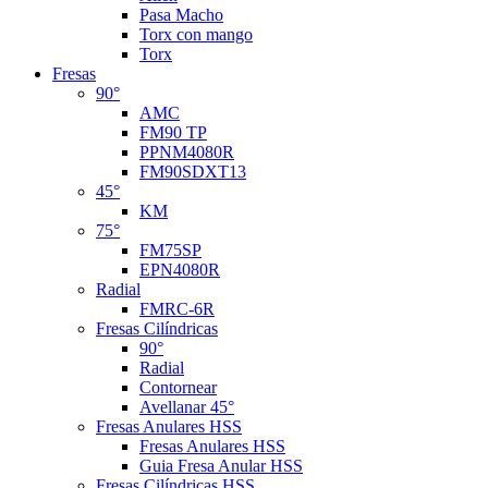
Pasa Macho
Torx con mango
Torx
Fresas
90°
AMC
FM90 TP
PPNM4080R
FM90SDXT13
45°
KM
75°
FM75SP
EPN4080R
Radial
FMRC-6R
Fresas Cilíndricas
90°
Radial
Contornear
Avellanar 45°
Fresas Anulares HSS
Fresas Anulares HSS
Guia Fresa Anular HSS
Fresas Cilíndricas HSS