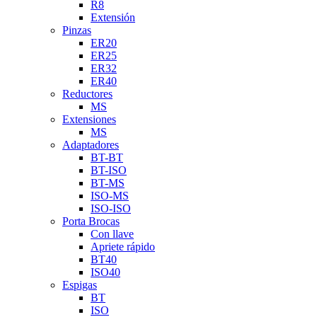
R8
Extensión
Pinzas
ER20
ER25
ER32
ER40
Reductores
MS
Extensiones
MS
Adaptadores
BT-BT
BT-ISO
BT-MS
ISO-MS
ISO-ISO
Porta Brocas
Con llave
Apriete rápido
BT40
ISO40
Espigas
BT
ISO