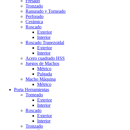
Fresado
Tronzado
Ranurado y Torneado
Perforado
Cerámica
Roscado
Exterior
Interior
Roscado Trapezoidal
Exterior
Interior
Acero cuadrado HSS
Juegos de Machos
Métrico
Pulgada
Macho Máquina
Métrico
Porta Herramientas
Torneado
Exterior
Interior
Roscado
Exterior
Interior
Tronzado