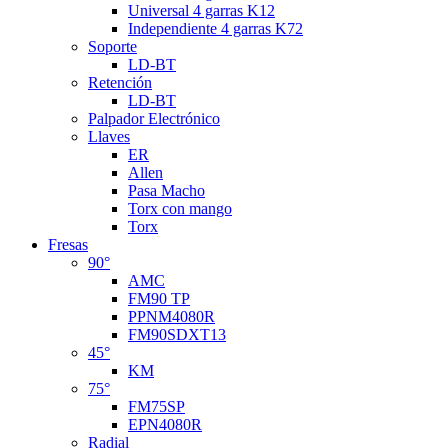
Universal 4 garras K12
Independiente 4 garras K72
Soporte
LD-BT
Retención
LD-BT
Palpador Electrónico
Llaves
ER
Allen
Pasa Macho
Torx con mango
Torx
Fresas
90°
AMC
FM90 TP
PPNM4080R
FM90SDXT13
45°
KM
75°
FM75SP
EPN4080R
Radial