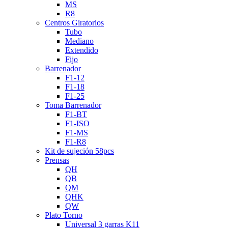
MS
R8
Centros Giratorios
Tubo
Mediano
Extendido
Fijo
Barrenador
F1-12
F1-18
F1-25
Toma Barrenador
F1-BT
F1-ISO
F1-MS
F1-R8
Kit de sujeción 58pcs
Prensas
QH
QB
QM
QHK
QW
Plato Torno
Universal 3 garras K11