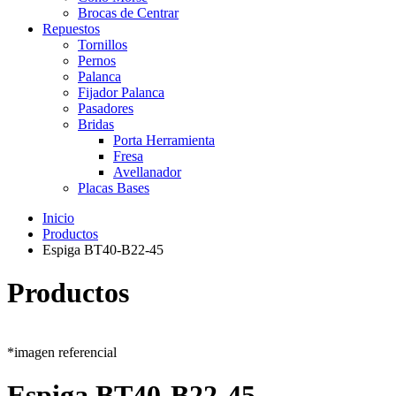
Brocas de Centrar
Repuestos
Tornillos
Pernos
Palanca
Fijador Palanca
Pasadores
Bridas
Porta Herramienta
Fresa
Avellanador
Placas Bases
Inicio
Productos
Espiga BT40-B22-45
Productos
*imagen referencial
Espiga BT40-B22-45