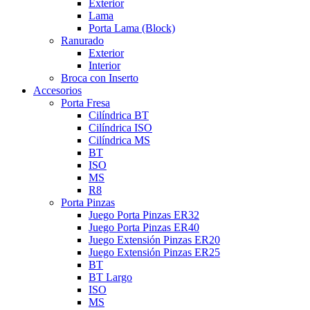
Exterior
Lama
Porta Lama (Block)
Ranurado
Exterior
Interior
Broca con Inserto
Accesorios
Porta Fresa
Cilíndrica BT
Cilíndrica ISO
Cilíndrica MS
BT
ISO
MS
R8
Porta Pinzas
Juego Porta Pinzas ER32
Juego Porta Pinzas ER40
Juego Extensión Pinzas ER20
Juego Extensión Pinzas ER25
BT
BT Largo
ISO
MS