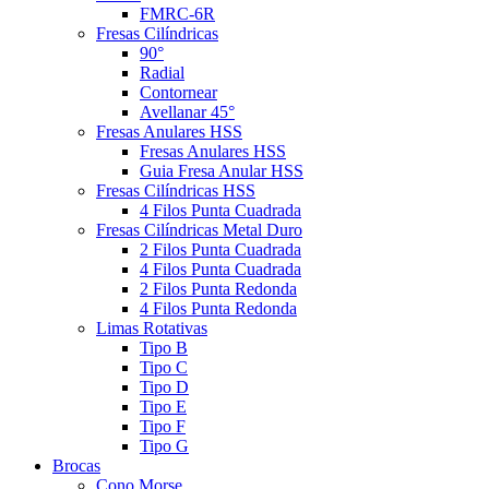
FMRC-6R
Fresas Cilíndricas
90°
Radial
Contornear
Avellanar 45°
Fresas Anulares HSS
Fresas Anulares HSS
Guia Fresa Anular HSS
Fresas Cilíndricas HSS
4 Filos Punta Cuadrada
Fresas Cilíndricas Metal Duro
2 Filos Punta Cuadrada
4 Filos Punta Cuadrada
2 Filos Punta Redonda
4 Filos Punta Redonda
Limas Rotativas
Tipo B
Tipo C
Tipo D
Tipo E
Tipo F
Tipo G
Brocas
Cono Morse