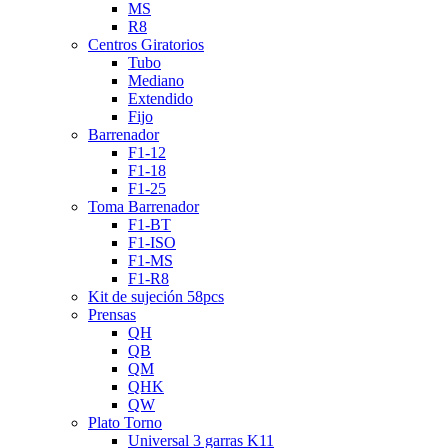
MS
R8
Centros Giratorios
Tubo
Mediano
Extendido
Fijo
Barrenador
F1-12
F1-18
F1-25
Toma Barrenador
F1-BT
F1-ISO
F1-MS
F1-R8
Kit de sujeción 58pcs
Prensas
QH
QB
QM
QHK
QW
Plato Torno
Universal 3 garras K11