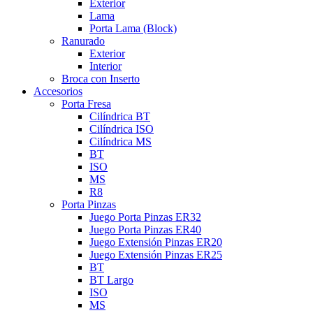
Exterior
Lama
Porta Lama (Block)
Ranurado
Exterior
Interior
Broca con Inserto
Accesorios
Porta Fresa
Cilíndrica BT
Cilíndrica ISO
Cilíndrica MS
BT
ISO
MS
R8
Porta Pinzas
Juego Porta Pinzas ER32
Juego Porta Pinzas ER40
Juego Extensión Pinzas ER20
Juego Extensión Pinzas ER25
BT
BT Largo
ISO
MS