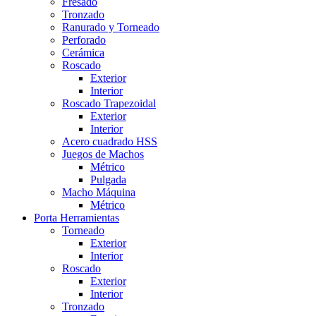
Fresado
Tronzado
Ranurado y Torneado
Perforado
Cerámica
Roscado
Exterior
Interior
Roscado Trapezoidal
Exterior
Interior
Acero cuadrado HSS
Juegos de Machos
Métrico
Pulgada
Macho Máquina
Métrico
Porta Herramientas
Torneado
Exterior
Interior
Roscado
Exterior
Interior
Tronzado