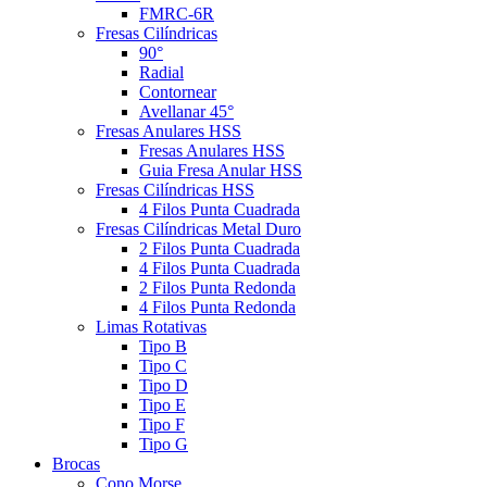
FMRC-6R
Fresas Cilíndricas
90°
Radial
Contornear
Avellanar 45°
Fresas Anulares HSS
Fresas Anulares HSS
Guia Fresa Anular HSS
Fresas Cilíndricas HSS
4 Filos Punta Cuadrada
Fresas Cilíndricas Metal Duro
2 Filos Punta Cuadrada
4 Filos Punta Cuadrada
2 Filos Punta Redonda
4 Filos Punta Redonda
Limas Rotativas
Tipo B
Tipo C
Tipo D
Tipo E
Tipo F
Tipo G
Brocas
Cono Morse