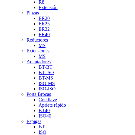
R8
Extensión
Pinzas
ER20
ER25
ER32
ER40
Reductores
MS
Extensiones
MS
Adaptadores
BT-BT
BT-ISO
BT-MS
ISO-MS
ISO-ISO
Porta Brocas
Con llave
Apriete rápido
BT40
ISO40
Espigas
BT
ISO