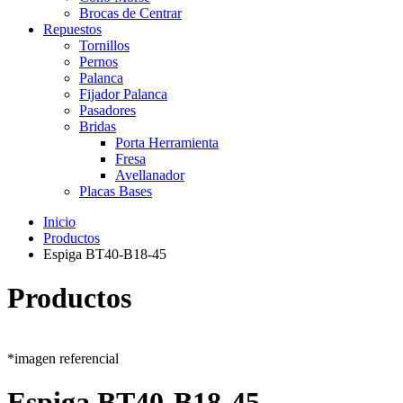
Brocas de Centrar
Repuestos
Tornillos
Pernos
Palanca
Fijador Palanca
Pasadores
Bridas
Porta Herramienta
Fresa
Avellanador
Placas Bases
Inicio
Productos
Espiga BT40-B18-45
Productos
*imagen referencial
Espiga BT40-B18-45