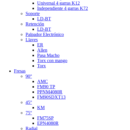
Universal 4 garras K12
Independiente 4 garras K72
Soporte
LD-BT
Retención
LD-BT
Palpador Electrónico
Llaves
ER
Allen
Pasa Macho
Torx con mango
Torx
Fresas
90°
AMC
FM90 TP
PPNM4080R
FM90SDXT13
45°
KM
75°
FM75SP
EPN4080R
Radial