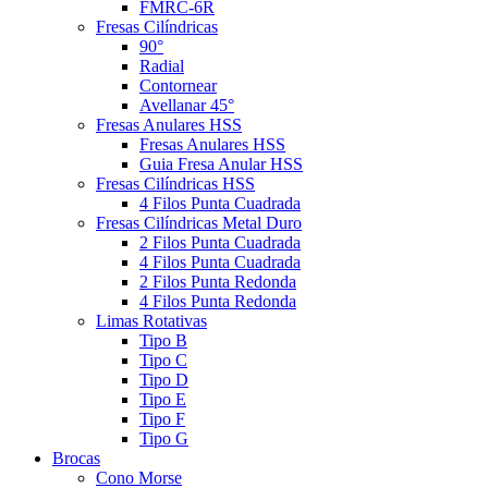
FMRC-6R
Fresas Cilíndricas
90°
Radial
Contornear
Avellanar 45°
Fresas Anulares HSS
Fresas Anulares HSS
Guia Fresa Anular HSS
Fresas Cilíndricas HSS
4 Filos Punta Cuadrada
Fresas Cilíndricas Metal Duro
2 Filos Punta Cuadrada
4 Filos Punta Cuadrada
2 Filos Punta Redonda
4 Filos Punta Redonda
Limas Rotativas
Tipo B
Tipo C
Tipo D
Tipo E
Tipo F
Tipo G
Brocas
Cono Morse