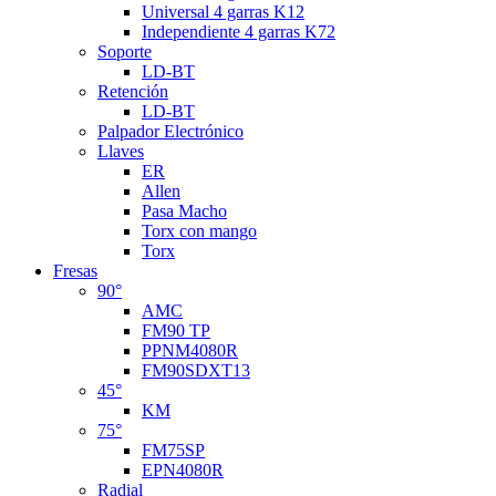
Universal 4 garras K12
Independiente 4 garras K72
Soporte
LD-BT
Retención
LD-BT
Palpador Electrónico
Llaves
ER
Allen
Pasa Macho
Torx con mango
Torx
Fresas
90°
AMC
FM90 TP
PPNM4080R
FM90SDXT13
45°
KM
75°
FM75SP
EPN4080R
Radial