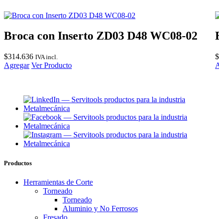
Broca con Inserto ZD03 D48 WC08-02
$
314.636
$
IVA incl.
Agregar
Ver Producto
A
Productos
Herramientas de Corte
Torneado
Torneado
Aluminio y No Ferrosos
Fresado