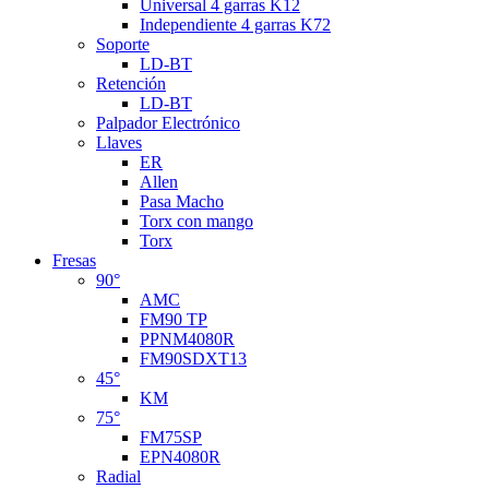
Universal 4 garras K12
Independiente 4 garras K72
Soporte
LD-BT
Retención
LD-BT
Palpador Electrónico
Llaves
ER
Allen
Pasa Macho
Torx con mango
Torx
Fresas
90°
AMC
FM90 TP
PPNM4080R
FM90SDXT13
45°
KM
75°
FM75SP
EPN4080R
Radial