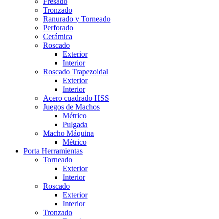
Fresado
Tronzado
Ranurado y Torneado
Perforado
Cerámica
Roscado
Exterior
Interior
Roscado Trapezoidal
Exterior
Interior
Acero cuadrado HSS
Juegos de Machos
Métrico
Pulgada
Macho Máquina
Métrico
Porta Herramientas
Torneado
Exterior
Interior
Roscado
Exterior
Interior
Tronzado