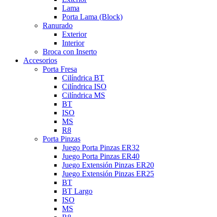
Lama
Porta Lama (Block)
Ranurado
Exterior
Interior
Broca con Inserto
Accesorios
Porta Fresa
Cilíndrica BT
Cilíndrica ISO
Cilíndrica MS
BT
ISO
MS
R8
Porta Pinzas
Juego Porta Pinzas ER32
Juego Porta Pinzas ER40
Juego Extensión Pinzas ER20
Juego Extensión Pinzas ER25
BT
BT Largo
ISO
MS