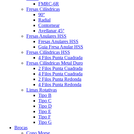
FMRC-6R
Fresas Cilíndricas
90°
Radial
Contornear
Avellanar 45°
Fresas Anulares HSS
Fresas Anulares HSS
Guia Fresa Anular HSS
Fresas Cilíndricas HSS
4 Filos Punta Cuadrada
Fresas Cilíndricas Metal Duro
2 Filos Punta Cuadrada
4 Filos Punta Cuadrada
2 Filos Punta Redonda
4 Filos Punta Redonda
Limas Rotativas
Tipo B
Tipo C
Tipo D
Tipo E
Tipo F
Tipo G
Brocas
Cono Morse