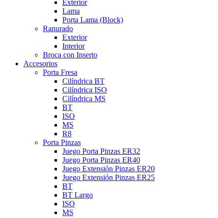
Exterior
Lama
Porta Lama (Block)
Ranurado
Exterior
Interior
Broca con Inserto
Accesorios
Porta Fresa
Cilíndrica BT
Cilíndrica ISO
Cilíndrica MS
BT
ISO
MS
R8
Porta Pinzas
Juego Porta Pinzas ER32
Juego Porta Pinzas ER40
Juego Extensión Pinzas ER20
Juego Extensión Pinzas ER25
BT
BT Largo
ISO
MS