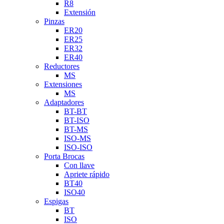
R8
Extensión
Pinzas
ER20
ER25
ER32
ER40
Reductores
MS
Extensiones
MS
Adaptadores
BT-BT
BT-ISO
BT-MS
ISO-MS
ISO-ISO
Porta Brocas
Con llave
Apriete rápido
BT40
ISO40
Espigas
BT
ISO