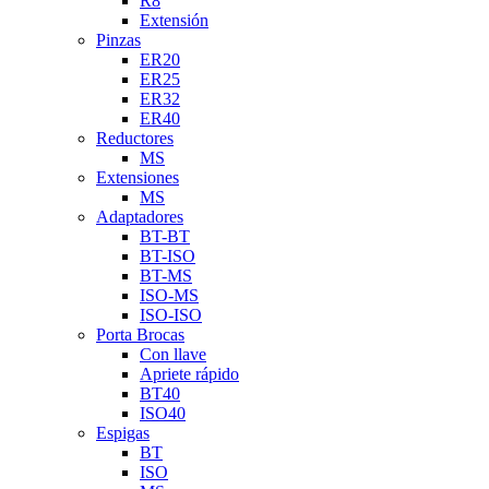
R8
Extensión
Pinzas
ER20
ER25
ER32
ER40
Reductores
MS
Extensiones
MS
Adaptadores
BT-BT
BT-ISO
BT-MS
ISO-MS
ISO-ISO
Porta Brocas
Con llave
Apriete rápido
BT40
ISO40
Espigas
BT
ISO