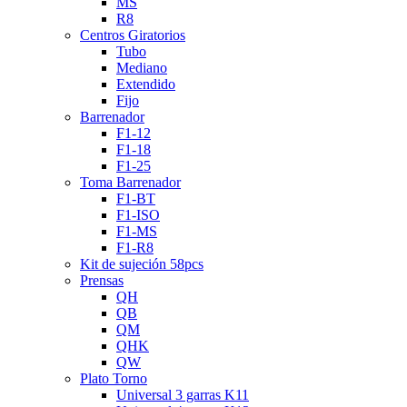
MS
R8
Centros Giratorios
Tubo
Mediano
Extendido
Fijo
Barrenador
F1-12
F1-18
F1-25
Toma Barrenador
F1-BT
F1-ISO
F1-MS
F1-R8
Kit de sujeción 58pcs
Prensas
QH
QB
QM
QHK
QW
Plato Torno
Universal 3 garras K11