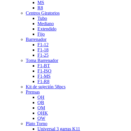
MS
R8
Centros Giratorios
Tubo
Mediano
Extendido
Fijo
Barrenador
F1-12
F1-18
F1-25
Toma Barrenador
F1-BT
F1-ISO
F1-MS
F1-R8
Kit de sujeción 58pcs
Prensas
QH
QB
QM
QHK
QW
Plato Torno
Universal 3 garras K11