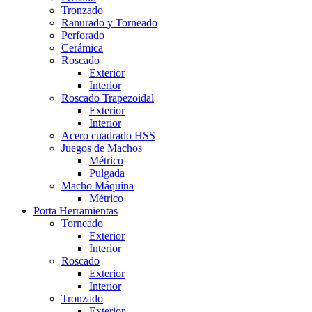
Tronzado
Ranurado y Torneado
Perforado
Cerámica
Roscado
Exterior
Interior
Roscado Trapezoidal
Exterior
Interior
Acero cuadrado HSS
Juegos de Machos
Métrico
Pulgada
Macho Máquina
Métrico
Porta Herramientas
Torneado
Exterior
Interior
Roscado
Exterior
Interior
Tronzado
Exterior