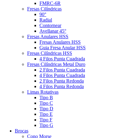
FMRC-6R
Fresas Cilíndricas
90°
Radial
Contornear
Avellanar 45°
Fresas Anulares HSS
Fresas Anulares HSS
Guia Fresa Anular HSS
Fresas Cilíndricas HSS
4 Filos Punta Cuadrada
Fresas Cilíndricas Metal Duro
2 Filos Punta Cuadrada
4 Filos Punta Cuadrada
2 Filos Punta Redonda
4 Filos Punta Redonda
Limas Rotativas
Tipo B
Tipo C
Tipo D
Tipo E
Tipo F
Tipo G
Brocas
Cono Morse