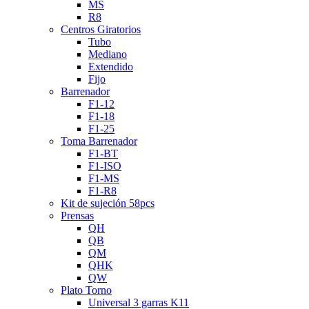
MS
R8
Centros Giratorios
Tubo
Mediano
Extendido
Fijo
Barrenador
F1-12
F1-18
F1-25
Toma Barrenador
F1-BT
F1-ISO
F1-MS
F1-R8
Kit de sujeción 58pcs
Prensas
QH
QB
QM
QHK
QW
Plato Torno
Universal 3 garras K11