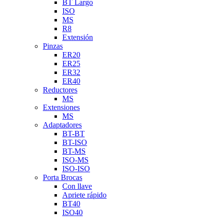
BT Largo
ISO
MS
R8
Extensión
Pinzas
ER20
ER25
ER32
ER40
Reductores
MS
Extensiones
MS
Adaptadores
BT-BT
BT-ISO
BT-MS
ISO-MS
ISO-ISO
Porta Brocas
Con llave
Apriete rápido
BT40
ISO40