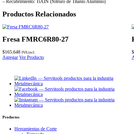
cantidad
– Recubrimiento: TiAIN (Nitruro de Titanio Aluminio)
Productos Relacionados
Fresa FMRC6R80-27
$
165.648
$
IVA incl.
Agregar
Ver Producto
A
Productos
Herramientas de Corte