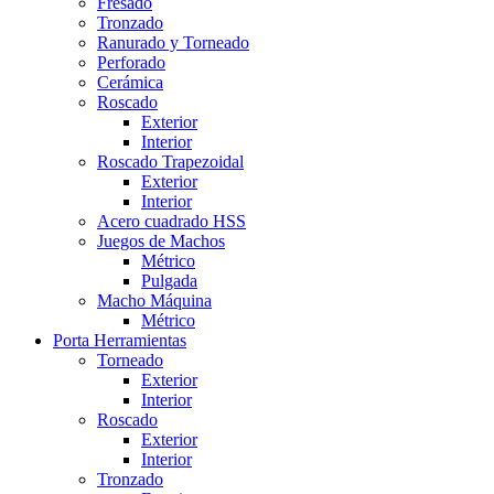
Fresado
Tronzado
Ranurado y Torneado
Perforado
Cerámica
Roscado
Exterior
Interior
Roscado Trapezoidal
Exterior
Interior
Acero cuadrado HSS
Juegos de Machos
Métrico
Pulgada
Macho Máquina
Métrico
Porta Herramientas
Torneado
Exterior
Interior
Roscado
Exterior
Interior
Tronzado