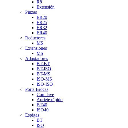
R8
Extensión
Pinzas
ER20
ER25
ER32
ER40
Reductores
MS
Extensiones
MS
Adaptadores
BT-BT
BT-ISO
BT-MS
ISO-MS
ISO-ISO
Porta Brocas
Con llave
Apriete rápido
BT40
ISO40
Espigas
BT
ISO