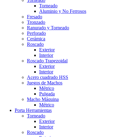
Torneado
Torneado
Aluminio y No Ferrosos
Fresado
Tronzado
Ranurado y Torneado
Perforado
Cerámica
Roscado
Exterior
Interior
Roscado Trapezoidal
Exterior
Interior
Acero cuadrado HSS
Juegos de Machos
Métrico
Pulgada
Macho Máquina
Métrico
Porta Herramientas
Torneado
Exterior
Interior
Roscado