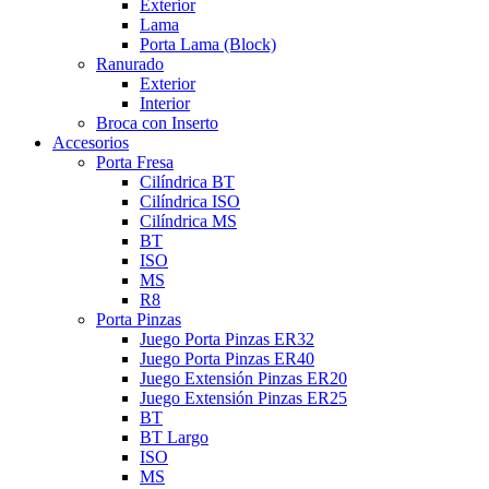
Exterior
Lama
Porta Lama (Block)
Ranurado
Exterior
Interior
Broca con Inserto
Accesorios
Porta Fresa
Cilíndrica BT
Cilíndrica ISO
Cilíndrica MS
BT
ISO
MS
R8
Porta Pinzas
Juego Porta Pinzas ER32
Juego Porta Pinzas ER40
Juego Extensión Pinzas ER20
Juego Extensión Pinzas ER25
BT
BT Largo
ISO
MS