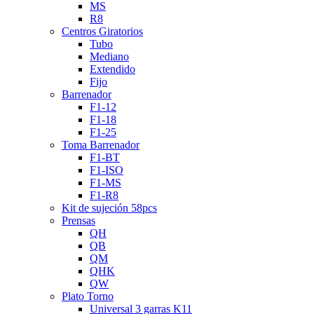
MS
R8
Centros Giratorios
Tubo
Mediano
Extendido
Fijo
Barrenador
F1-12
F1-18
F1-25
Toma Barrenador
F1-BT
F1-ISO
F1-MS
F1-R8
Kit de sujeción 58pcs
Prensas
QH
QB
QM
QHK
QW
Plato Torno
Universal 3 garras K11