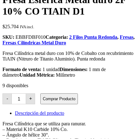
10% CO TIAIN D1
$
25.704
IVA incl.
SKU:
EBBFDBF010
Categoria:
2 Filos Punta Redonda
,
Fresas
,
Fresas Cilíndricas Metal Duro
Fresa Cilíndrica metal duro con 10% de Cobalto con recubrimiento
TiAIN (Nitruro de Titanio Aluminio). Punta redonda
Formato de venta:
1 unidad
Dimensiones:
1 mm de
diámetro
Unidad Métrica:
Milímetro
9 disponibles
Fresa
-
+
Comprar Producto
Esférica
Metal
duro
Descripción del producto
2F
10%
Fresa Cilíndrica que se utiliza para ranurar.
CO
– Material K10 Carbide 10% Co.
TIAIN
– Ángulo de hélice 30°.
D1