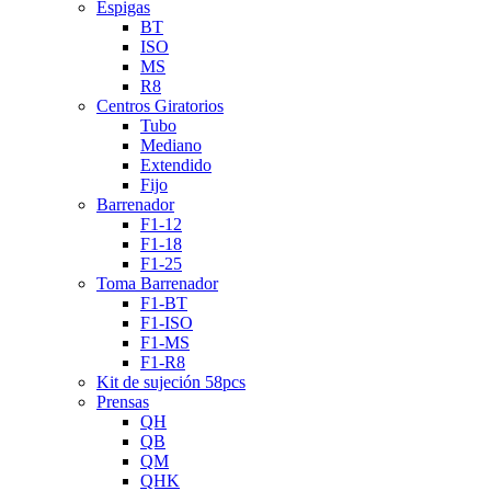
Espigas
BT
ISO
MS
R8
Centros Giratorios
Tubo
Mediano
Extendido
Fijo
Barrenador
F1-12
F1-18
F1-25
Toma Barrenador
F1-BT
F1-ISO
F1-MS
F1-R8
Kit de sujeción 58pcs
Prensas
QH
QB
QM
QHK