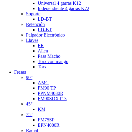
Universal 4 garras K12
Independiente 4 garras K72
Soporte
LD-BT
Retención
LD-BT
Palpador Electrónico
Llaves
ER
Allen
Pasa Macho
Torx con mango
Torx
Fresas
90°
AMC
FM90 TP
PPNM4080R
FM90SDXT13
45°
KM
75°
FM75SP
EPN4080R
Radial