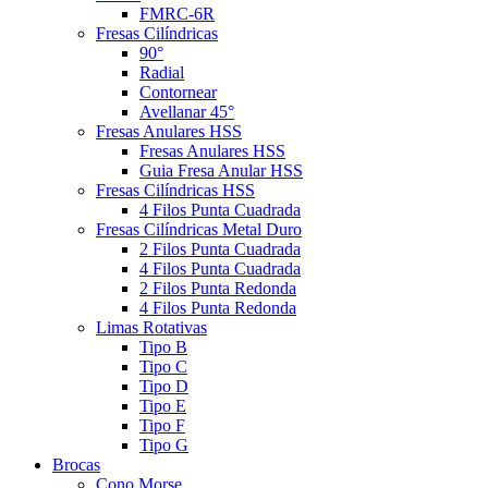
FMRC-6R
Fresas Cilíndricas
90°
Radial
Contornear
Avellanar 45°
Fresas Anulares HSS
Fresas Anulares HSS
Guia Fresa Anular HSS
Fresas Cilíndricas HSS
4 Filos Punta Cuadrada
Fresas Cilíndricas Metal Duro
2 Filos Punta Cuadrada
4 Filos Punta Cuadrada
2 Filos Punta Redonda
4 Filos Punta Redonda
Limas Rotativas
Tipo B
Tipo C
Tipo D
Tipo E
Tipo F
Tipo G
Brocas
Cono Morse