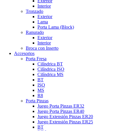
Exterior
Interior
Tronzado
Exterior
Lama
Porta Lama (Block)
Ranurado
Exterior
Interior
Broca con Inserto
Accesorios
Porta Fresa
Cilíndrica BT
Cilíndrica ISO
Cilíndrica MS
BT
ISO
MS
R8
Porta Pinzas
Juego Porta Pinzas ER32
Juego Porta Pinzas ER40
Juego Extensión Pinzas ER20
Juego Extensión Pinzas ER25
BT