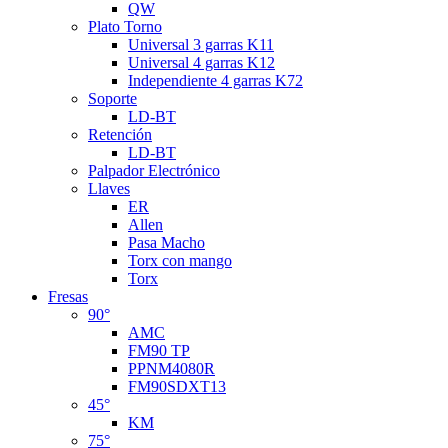
QW
Plato Torno
Universal 3 garras K11
Universal 4 garras K12
Independiente 4 garras K72
Soporte
LD-BT
Retención
LD-BT
Palpador Electrónico
Llaves
ER
Allen
Pasa Macho
Torx con mango
Torx
Fresas
90°
AMC
FM90 TP
PPNM4080R
FM90SDXT13
45°
KM
75°