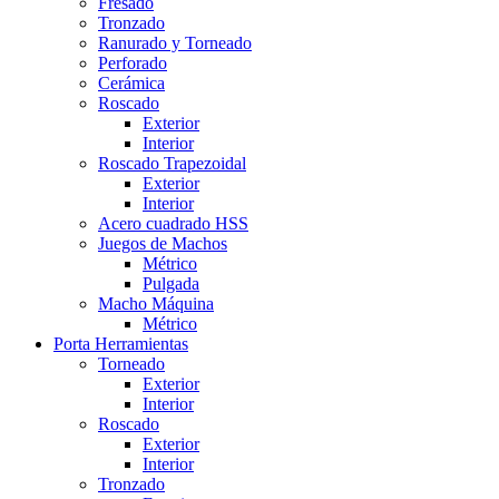
Fresado
Tronzado
Ranurado y Torneado
Perforado
Cerámica
Roscado
Exterior
Interior
Roscado Trapezoidal
Exterior
Interior
Acero cuadrado HSS
Juegos de Machos
Métrico
Pulgada
Macho Máquina
Métrico
Porta Herramientas
Torneado
Exterior
Interior
Roscado
Exterior
Interior
Tronzado