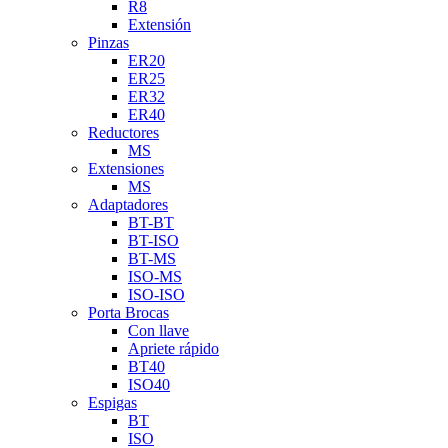
R8
Extensión
Pinzas
ER20
ER25
ER32
ER40
Reductores
MS
Extensiones
MS
Adaptadores
BT-BT
BT-ISO
BT-MS
ISO-MS
ISO-ISO
Porta Brocas
Con llave
Apriete rápido
BT40
ISO40
Espigas
BT
ISO