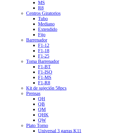
MS
R8
Centros Giratorios
Tubo
Mediano
Extendido
Fijo
Barrenador
F1-12
F1-18
F1-25
Toma Barrenador
F1-BT
F1-ISO
F1-MS
F1-R8
Kit de sujeción 58pcs
Prensas
QH
QB
QM
QHK
QW
Plato Torno
Universal 3 garras K11