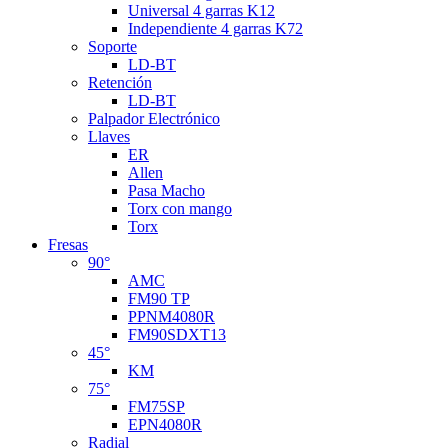
Universal 4 garras K12
Independiente 4 garras K72
Soporte
LD-BT
Retención
LD-BT
Palpador Electrónico
Llaves
ER
Allen
Pasa Macho
Torx con mango
Torx
Fresas
90°
AMC
FM90 TP
PPNM4080R
FM90SDXT13
45°
KM
75°
FM75SP
EPN4080R
Radial