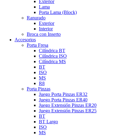
Exterior
Lama
Porta Lama (Block)
Ranurado
Exterior
Interior
Broca con Inserto
Accesorios
Porta Fresa
Cilíndrica BT
Cilíndrica ISO
Cilíndrica MS
BT
ISO
MS
R8
Porta Pinzas
Juego Porta Pinzas ER32
Juego Porta Pinzas ER40
Juego Extensión Pinzas ER20
Juego Extensión Pinzas ER25
BT
BT Largo
ISO
MS