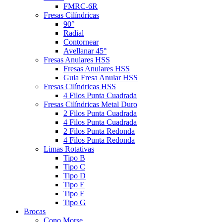
FMRC-6R
Fresas Cilíndricas
90°
Radial
Contornear
Avellanar 45°
Fresas Anulares HSS
Fresas Anulares HSS
Guia Fresa Anular HSS
Fresas Cilíndricas HSS
4 Filos Punta Cuadrada
Fresas Cilíndricas Metal Duro
2 Filos Punta Cuadrada
4 Filos Punta Cuadrada
2 Filos Punta Redonda
4 Filos Punta Redonda
Limas Rotativas
Tipo B
Tipo C
Tipo D
Tipo E
Tipo F
Tipo G
Brocas
Cono Morse