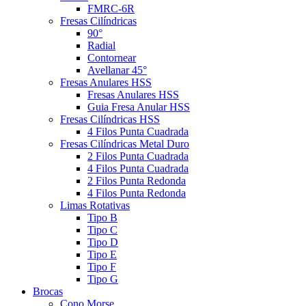
FMRC-6R
Fresas Cilíndricas
90°
Radial
Contornear
Avellanar 45°
Fresas Anulares HSS
Fresas Anulares HSS
Guia Fresa Anular HSS
Fresas Cilíndricas HSS
4 Filos Punta Cuadrada
Fresas Cilíndricas Metal Duro
2 Filos Punta Cuadrada
4 Filos Punta Cuadrada
2 Filos Punta Redonda
4 Filos Punta Redonda
Limas Rotativas
Tipo B
Tipo C
Tipo D
Tipo E
Tipo F
Tipo G
Brocas
Cono Morse