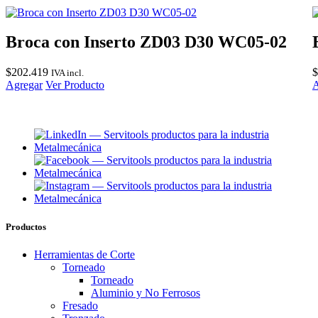
Broca con Inserto ZD03 D30 WC05-02
$
202.419
$
IVA incl.
Agregar
Ver Producto
A
Productos
Herramientas de Corte
Torneado
Torneado
Aluminio y No Ferrosos
Fresado