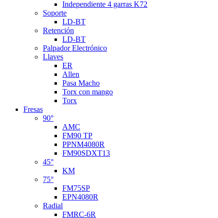
Independiente 4 garras K72
Soporte
LD-BT
Retención
LD-BT
Palpador Electrónico
Llaves
ER
Allen
Pasa Macho
Torx con mango
Torx
Fresas
90°
AMC
FM90 TP
PPNM4080R
FM90SDXT13
45°
KM
75°
FM75SP
EPN4080R
Radial
FMRC-6R