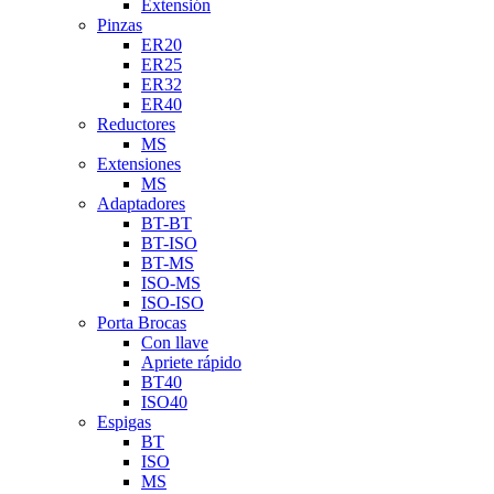
Extensión
Pinzas
ER20
ER25
ER32
ER40
Reductores
MS
Extensiones
MS
Adaptadores
BT-BT
BT-ISO
BT-MS
ISO-MS
ISO-ISO
Porta Brocas
Con llave
Apriete rápido
BT40
ISO40
Espigas
BT
ISO
MS