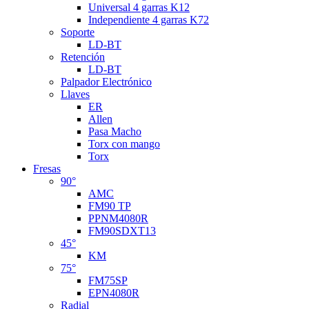
Universal 4 garras K12
Independiente 4 garras K72
Soporte
LD-BT
Retención
LD-BT
Palpador Electrónico
Llaves
ER
Allen
Pasa Macho
Torx con mango
Torx
Fresas
90°
AMC
FM90 TP
PPNM4080R
FM90SDXT13
45°
KM
75°
FM75SP
EPN4080R
Radial