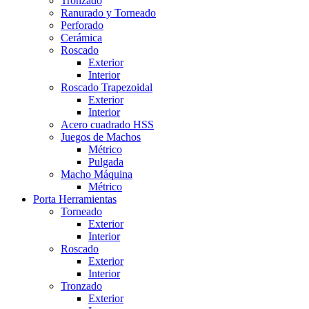
Tronzado
Ranurado y Torneado
Perforado
Cerámica
Roscado
Exterior
Interior
Roscado Trapezoidal
Exterior
Interior
Acero cuadrado HSS
Juegos de Machos
Métrico
Pulgada
Macho Máquina
Métrico
Porta Herramientas
Torneado
Exterior
Interior
Roscado
Exterior
Interior
Tronzado
Exterior