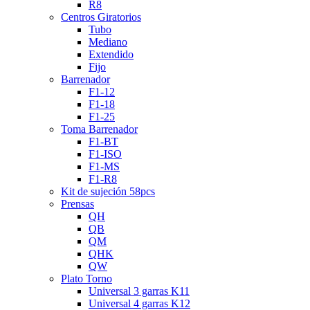
R8
Centros Giratorios
Tubo
Mediano
Extendido
Fijo
Barrenador
F1-12
F1-18
F1-25
Toma Barrenador
F1-BT
F1-ISO
F1-MS
F1-R8
Kit de sujeción 58pcs
Prensas
QH
QB
QM
QHK
QW
Plato Torno
Universal 3 garras K11
Universal 4 garras K12