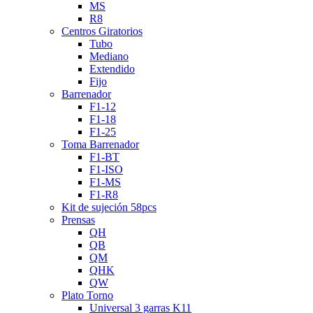
MS
R8
Centros Giratorios
Tubo
Mediano
Extendido
Fijo
Barrenador
F1-12
F1-18
F1-25
Toma Barrenador
F1-BT
F1-ISO
F1-MS
F1-R8
Kit de sujeción 58pcs
Prensas
QH
QB
QM
QHK
QW
Plato Torno
Universal 3 garras K11