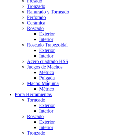
Fresado
Tronzado
Ranurado y Torneado
Perforado
Cerámica
Roscado
Exterior
Interior
Roscado Trapezoidal
Exterior
Interior
Acero cuadrado HSS
Juegos de Machos
Métrico
Pulgada
Macho Máquina
Métrico
Porta Herramientas
Torneado
Exterior
Interior
Roscado
Exterior
Interior
Tronzado