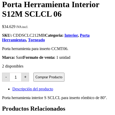
Porta Herramienta Interior
S12M SCLCL 06
$
34.629
IVA incl.
SKU:
CDDSCLC212MB
Categoria:
Interior
,
Porta
Herramientas
,
Torneado
Porta herramienta para inserto CCMT06.
Marca:
Sant
Formato de venta:
1 unidad
2 disponibles
Porta
-
+
Comprar Producto
Herramienta
Interior
S12M
Descripción del producto
SCLCL
06
Porta herramienta interior S SCLCL para inserto rómbico de 80°.
cantidad
Productos Relacionados