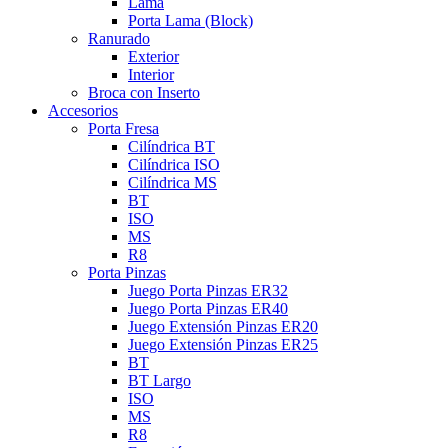
Lama
Porta Lama (Block)
Ranurado
Exterior
Interior
Broca con Inserto
Accesorios
Porta Fresa
Cilíndrica BT
Cilíndrica ISO
Cilíndrica MS
BT
ISO
MS
R8
Porta Pinzas
Juego Porta Pinzas ER32
Juego Porta Pinzas ER40
Juego Extensión Pinzas ER20
Juego Extensión Pinzas ER25
BT
BT Largo
ISO
MS
R8