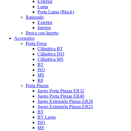
Exterior
Lama
Porta Lama (Block)
Ranurado
Exterior
Interior
Broca con Inserto
Accesorios
Porta Fresa
Cilíndrica BT
Cilíndrica ISO
Cilíndrica MS
BT
ISO
MS
R8
Porta Pinzas
Juego Porta Pinzas ER32
Juego Porta Pinzas ER40
Juego Extensión Pinzas ER20
Juego Extensión Pinzas ER25
BT
BT Largo
ISO
MS