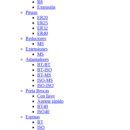
R8
Extensión
Pinzas
ER20
ER25
ER32
ER40
Reductores
MS
Extensiones
MS
Adaptadores
BT-BT
BT-ISO
BT-MS
ISO-MS
ISO-ISO
Porta Brocas
Con llave
Apriete rápido
BT40
ISO40
Espigas
BT
ISO