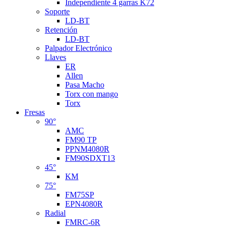
Independiente 4 garras K72
Soporte
LD-BT
Retención
LD-BT
Palpador Electrónico
Llaves
ER
Allen
Pasa Macho
Torx con mango
Torx
Fresas
90°
AMC
FM90 TP
PPNM4080R
FM90SDXT13
45°
KM
75°
FM75SP
EPN4080R
Radial
FMRC-6R