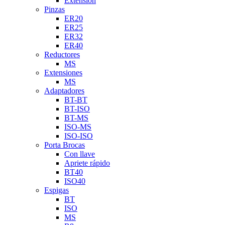
Extensión
Pinzas
ER20
ER25
ER32
ER40
Reductores
MS
Extensiones
MS
Adaptadores
BT-BT
BT-ISO
BT-MS
ISO-MS
ISO-ISO
Porta Brocas
Con llave
Apriete rápido
BT40
ISO40
Espigas
BT
ISO
MS