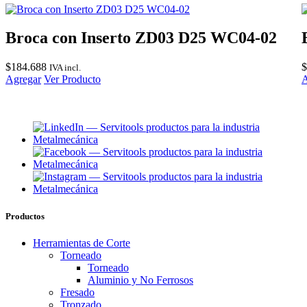
Broca con Inserto ZD03 D25 WC04-02
$
184.688
$
IVA incl.
Agregar
Ver Producto
A
Productos
Herramientas de Corte
Torneado
Torneado
Aluminio y No Ferrosos
Fresado
Tronzado