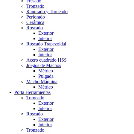
Fresado
Tronzado
Ranurado y Torneado
Perforado
Cerámica
Roscado
Exterior
Interior
Roscado Trapezoidal
Exterior
Interior
Acero cuadrado HSS
Juegos de Machos
Métrico
Pulgada
Macho Máquina
Métrico
Porta Herramientas
Torneado
Exterior
Interior
Roscado
Exterior
Interior
Tronzado