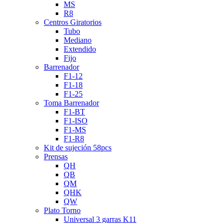
MS
R8
Centros Giratorios
Tubo
Mediano
Extendido
Fijo
Barrenador
F1-12
F1-18
F1-25
Toma Barrenador
F1-BT
F1-ISO
F1-MS
F1-R8
Kit de sujeción 58pcs
Prensas
QH
QB
QM
QHK
QW
Plato Torno
Universal 3 garras K11