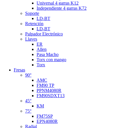
Universal 4 garras K12
Independiente 4 garras K72
Soporte
LD-BT
Retención
LD-BT
Palpador Electrónico
Llaves
ER
Allen
Pasa Macho
Torx con mango
Torx
Fresas
90°
AMC
FM90 TP
PPNM4080R
FM90SDXT13
45°
KM
75°
FM75SP
EPN4080R
Radial