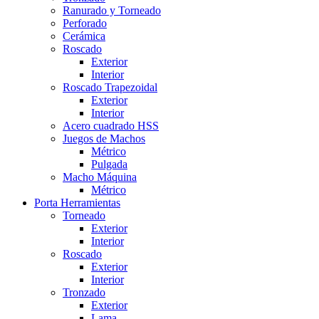
Ranurado y Torneado
Perforado
Cerámica
Roscado
Exterior
Interior
Roscado Trapezoidal
Exterior
Interior
Acero cuadrado HSS
Juegos de Machos
Métrico
Pulgada
Macho Máquina
Métrico
Porta Herramientas
Torneado
Exterior
Interior
Roscado
Exterior
Interior
Tronzado
Exterior
Lama