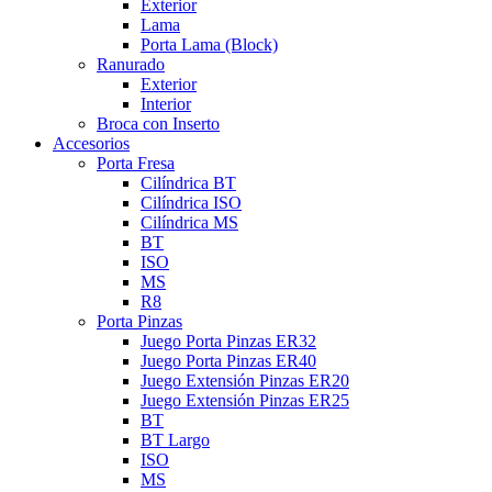
Exterior
Lama
Porta Lama (Block)
Ranurado
Exterior
Interior
Broca con Inserto
Accesorios
Porta Fresa
Cilíndrica BT
Cilíndrica ISO
Cilíndrica MS
BT
ISO
MS
R8
Porta Pinzas
Juego Porta Pinzas ER32
Juego Porta Pinzas ER40
Juego Extensión Pinzas ER20
Juego Extensión Pinzas ER25
BT
BT Largo
ISO
MS