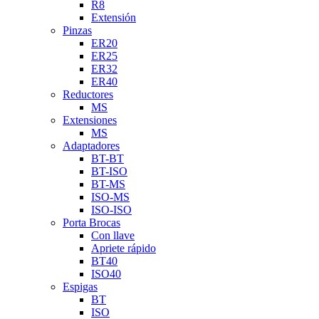
R8
Extensión
Pinzas
ER20
ER25
ER32
ER40
Reductores
MS
Extensiones
MS
Adaptadores
BT-BT
BT-ISO
BT-MS
ISO-MS
ISO-ISO
Porta Brocas
Con llave
Apriete rápido
BT40
ISO40
Espigas
BT
ISO