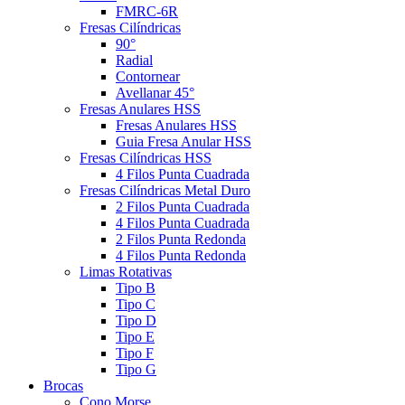
FMRC-6R
Fresas Cilíndricas
90°
Radial
Contornear
Avellanar 45°
Fresas Anulares HSS
Fresas Anulares HSS
Guia Fresa Anular HSS
Fresas Cilíndricas HSS
4 Filos Punta Cuadrada
Fresas Cilíndricas Metal Duro
2 Filos Punta Cuadrada
4 Filos Punta Cuadrada
2 Filos Punta Redonda
4 Filos Punta Redonda
Limas Rotativas
Tipo B
Tipo C
Tipo D
Tipo E
Tipo F
Tipo G
Brocas
Cono Morse