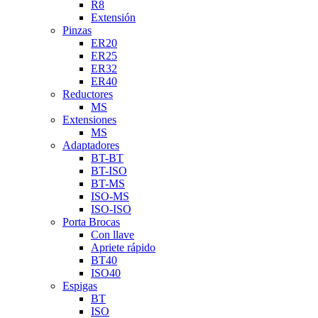
R8
Extensión
Pinzas
ER20
ER25
ER32
ER40
Reductores
MS
Extensiones
MS
Adaptadores
BT-BT
BT-ISO
BT-MS
ISO-MS
ISO-ISO
Porta Brocas
Con llave
Apriete rápido
BT40
ISO40
Espigas
BT
ISO