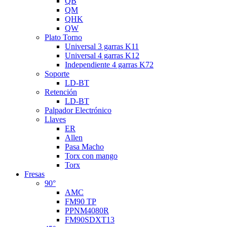
QB
QM
QHK
QW
Plato Torno
Universal 3 garras K11
Universal 4 garras K12
Independiente 4 garras K72
Soporte
LD-BT
Retención
LD-BT
Palpador Electrónico
Llaves
ER
Allen
Pasa Macho
Torx con mango
Torx
Fresas
90°
AMC
FM90 TP
PPNM4080R
FM90SDXT13