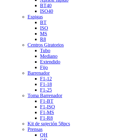
BT40
ISO40
Espigas
BT
ISO
MS
R8
Centros Giratorios
Tubo
Mediano
Extendido
Fijo
Barrenador
F1-12
F1-18
F1-25
Toma Barrenador
F1-BT
F1-ISO
F1-MS
F1-R8
Kit de sujeción 58pcs
Prensas
QH