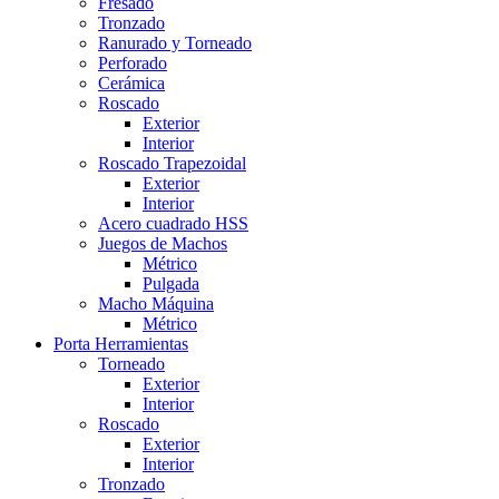
Fresado
Tronzado
Ranurado y Torneado
Perforado
Cerámica
Roscado
Exterior
Interior
Roscado Trapezoidal
Exterior
Interior
Acero cuadrado HSS
Juegos de Machos
Métrico
Pulgada
Macho Máquina
Métrico
Porta Herramientas
Torneado
Exterior
Interior
Roscado
Exterior
Interior
Tronzado