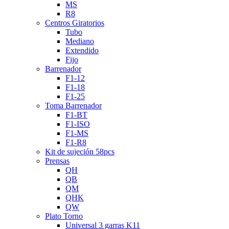
MS
R8
Centros Giratorios
Tubo
Mediano
Extendido
Fijo
Barrenador
F1-12
F1-18
F1-25
Toma Barrenador
F1-BT
F1-ISO
F1-MS
F1-R8
Kit de sujeción 58pcs
Prensas
QH
QB
QM
QHK
QW
Plato Torno
Universal 3 garras K11