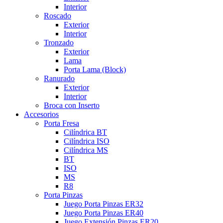
Interior
Roscado
Exterior
Interior
Tronzado
Exterior
Lama
Porta Lama (Block)
Ranurado
Exterior
Interior
Broca con Inserto
Accesorios
Porta Fresa
Cilíndrica BT
Cilíndrica ISO
Cilíndrica MS
BT
ISO
MS
R8
Porta Pinzas
Juego Porta Pinzas ER32
Juego Porta Pinzas ER40
Juego Extensión Pinzas ER20