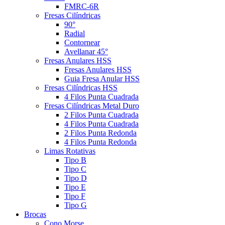
FMRC-6R
Fresas Cilíndricas
90°
Radial
Contornear
Avellanar 45°
Fresas Anulares HSS
Fresas Anulares HSS
Guia Fresa Anular HSS
Fresas Cilíndricas HSS
4 Filos Punta Cuadrada
Fresas Cilíndricas Metal Duro
2 Filos Punta Cuadrada
4 Filos Punta Cuadrada
2 Filos Punta Redonda
4 Filos Punta Redonda
Limas Rotativas
Tipo B
Tipo C
Tipo D
Tipo E
Tipo F
Tipo G
Brocas
Cono Morse