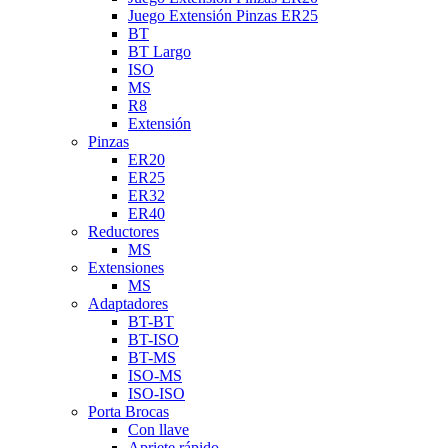
Juego Extensión Pinzas ER25
BT
BT Largo
ISO
MS
R8
Extensión
Pinzas
ER20
ER25
ER32
ER40
Reductores
MS
Extensiones
MS
Adaptadores
BT-BT
BT-ISO
BT-MS
ISO-MS
ISO-ISO
Porta Brocas
Con llave
Apriete rápido