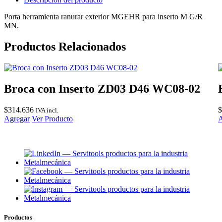
Porta herramienta ranurar exterior MGEHR para inserto M G/R
MN.
Productos Relacionados
Broca con Inserto ZD03 D46 WC08-02
$
314.636
$
IVA incl.
Agregar
Ver Producto
A
Productos