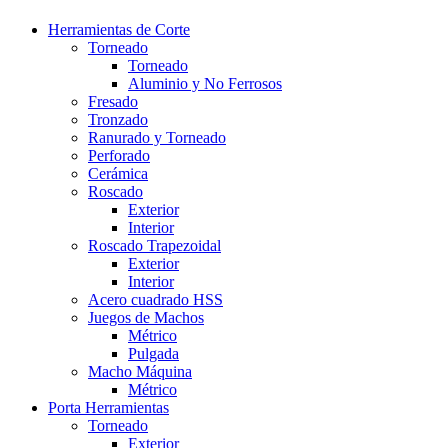
Herramientas de Corte
Torneado
Torneado
Aluminio y No Ferrosos
Fresado
Tronzado
Ranurado y Torneado
Perforado
Cerámica
Roscado
Exterior
Interior
Roscado Trapezoidal
Exterior
Interior
Acero cuadrado HSS
Juegos de Machos
Métrico
Pulgada
Macho Máquina
Métrico
Porta Herramientas
Torneado
Exterior