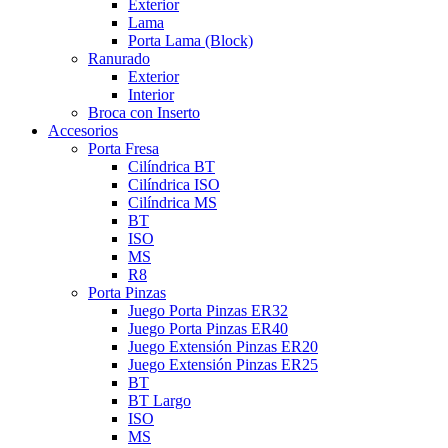
Exterior
Lama
Porta Lama (Block)
Ranurado
Exterior
Interior
Broca con Inserto
Accesorios
Porta Fresa
Cilíndrica BT
Cilíndrica ISO
Cilíndrica MS
BT
ISO
MS
R8
Porta Pinzas
Juego Porta Pinzas ER32
Juego Porta Pinzas ER40
Juego Extensión Pinzas ER20
Juego Extensión Pinzas ER25
BT
BT Largo
ISO
MS