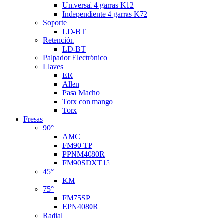
Universal 4 garras K12
Independiente 4 garras K72
Soporte
LD-BT
Retención
LD-BT
Palpador Electrónico
Llaves
ER
Allen
Pasa Macho
Torx con mango
Torx
Fresas
90°
AMC
FM90 TP
PPNM4080R
FM90SDXT13
45°
KM
75°
FM75SP
EPN4080R
Radial