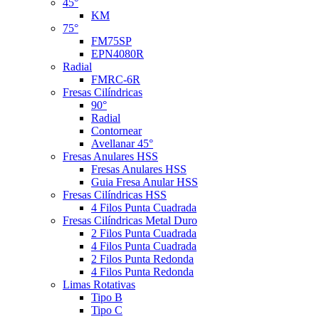
45°
KM
75°
FM75SP
EPN4080R
Radial
FMRC-6R
Fresas Cilíndricas
90°
Radial
Contornear
Avellanar 45°
Fresas Anulares HSS
Fresas Anulares HSS
Guia Fresa Anular HSS
Fresas Cilíndricas HSS
4 Filos Punta Cuadrada
Fresas Cilíndricas Metal Duro
2 Filos Punta Cuadrada
4 Filos Punta Cuadrada
2 Filos Punta Redonda
4 Filos Punta Redonda
Limas Rotativas
Tipo B
Tipo C