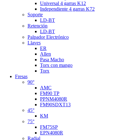
Universal 4 garras K12
Independiente 4 garras K72
Soporte
LD-BT
Retención
LD-BT
Palpador Electrónico
Llaves
ER
Allen
Pasa Macho
Torx con mango
Torx
Fresas
90°
AMC
FM90 TP
PPNM4080R
FM90SDXT13
45°
KM
75°
FM75SP
EPN4080R
Radial