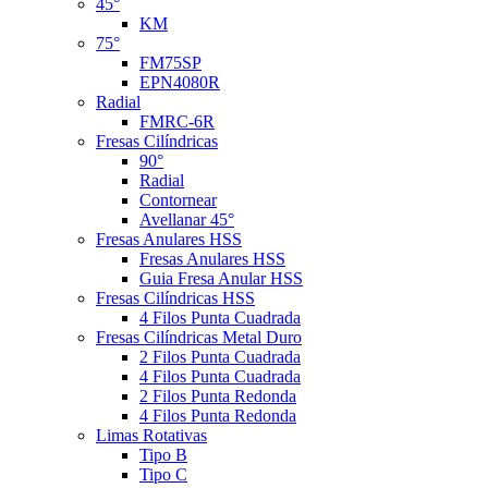
45°
KM
75°
FM75SP
EPN4080R
Radial
FMRC-6R
Fresas Cilíndricas
90°
Radial
Contornear
Avellanar 45°
Fresas Anulares HSS
Fresas Anulares HSS
Guia Fresa Anular HSS
Fresas Cilíndricas HSS
4 Filos Punta Cuadrada
Fresas Cilíndricas Metal Duro
2 Filos Punta Cuadrada
4 Filos Punta Cuadrada
2 Filos Punta Redonda
4 Filos Punta Redonda
Limas Rotativas
Tipo B
Tipo C