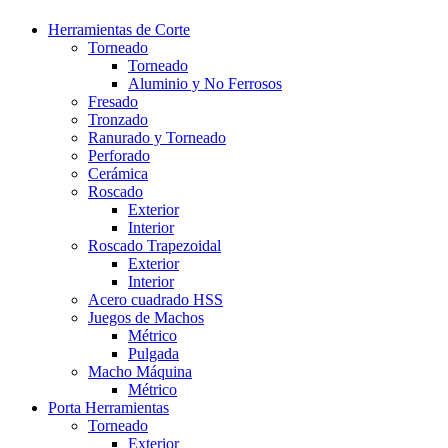
Herramientas de Corte
Torneado
Torneado
Aluminio y No Ferrosos
Fresado
Tronzado
Ranurado y Torneado
Perforado
Cerámica
Roscado
Exterior
Interior
Roscado Trapezoidal
Exterior
Interior
Acero cuadrado HSS
Juegos de Machos
Métrico
Pulgada
Macho Máquina
Métrico
Porta Herramientas
Torneado
Exterior