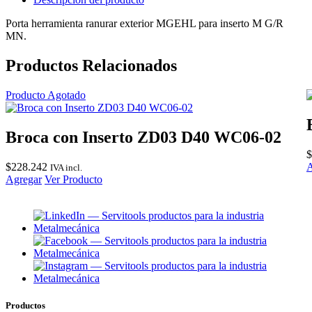
Porta herramienta ranurar exterior MGEHL para inserto M G/R
MN.
Productos Relacionados
Producto Agotado
Broca con Inserto ZD03 D40 WC06-02
$
$
228.242
A
IVA incl.
Agregar
Ver Producto
Productos