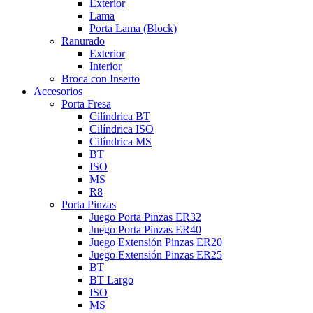
Exterior
Lama
Porta Lama (Block)
Ranurado
Exterior
Interior
Broca con Inserto
Accesorios
Porta Fresa
Cilíndrica BT
Cilíndrica ISO
Cilíndrica MS
BT
ISO
MS
R8
Porta Pinzas
Juego Porta Pinzas ER32
Juego Porta Pinzas ER40
Juego Extensión Pinzas ER20
Juego Extensión Pinzas ER25
BT
BT Largo
ISO
MS