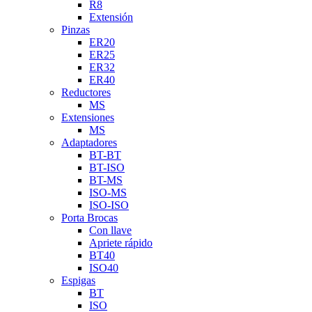
R8
Extensión
Pinzas
ER20
ER25
ER32
ER40
Reductores
MS
Extensiones
MS
Adaptadores
BT-BT
BT-ISO
BT-MS
ISO-MS
ISO-ISO
Porta Brocas
Con llave
Apriete rápido
BT40
ISO40
Espigas
BT
ISO