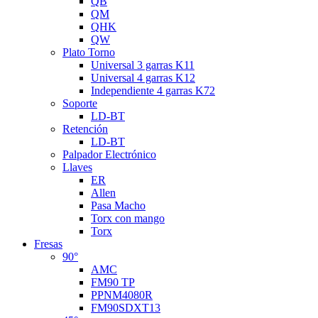
QB
QM
QHK
QW
Plato Torno
Universal 3 garras K11
Universal 4 garras K12
Independiente 4 garras K72
Soporte
LD-BT
Retención
LD-BT
Palpador Electrónico
Llaves
ER
Allen
Pasa Macho
Torx con mango
Torx
Fresas
90°
AMC
FM90 TP
PPNM4080R
FM90SDXT13