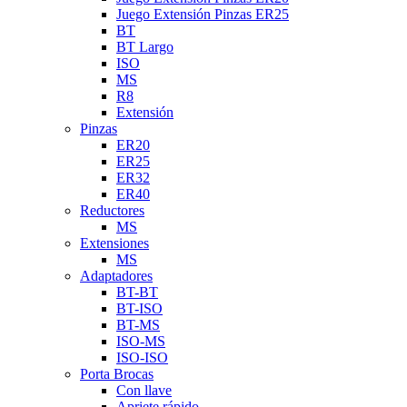
Juego Extensión Pinzas ER25
BT
BT Largo
ISO
MS
R8
Extensión
Pinzas
ER20
ER25
ER32
ER40
Reductores
MS
Extensiones
MS
Adaptadores
BT-BT
BT-ISO
BT-MS
ISO-MS
ISO-ISO
Porta Brocas
Con llave
Apriete rápido