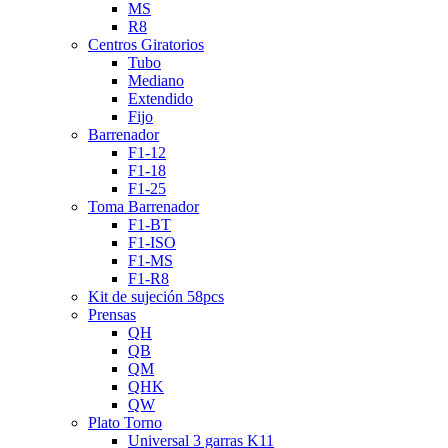
MS
R8
Centros Giratorios
Tubo
Mediano
Extendido
Fijo
Barrenador
F1-12
F1-18
F1-25
Toma Barrenador
F1-BT
F1-ISO
F1-MS
F1-R8
Kit de sujeción 58pcs
Prensas
QH
QB
QM
QHK
QW
Plato Torno
Universal 3 garras K11