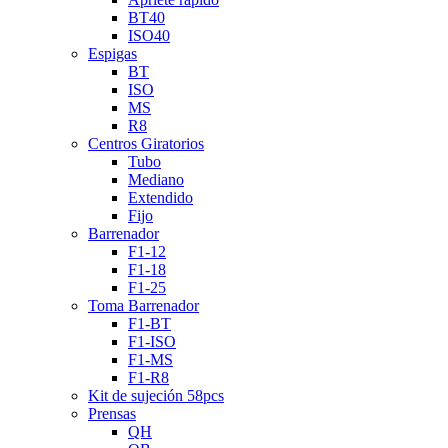
BT40
ISO40
Espigas
BT
ISO
MS
R8
Centros Giratorios
Tubo
Mediano
Extendido
Fijo
Barrenador
F1-12
F1-18
F1-25
Toma Barrenador
F1-BT
F1-ISO
F1-MS
F1-R8
Kit de sujeción 58pcs
Prensas
QH