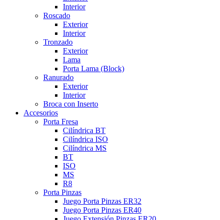
Interior
Roscado
Exterior
Interior
Tronzado
Exterior
Lama
Porta Lama (Block)
Ranurado
Exterior
Interior
Broca con Inserto
Accesorios
Porta Fresa
Cilíndrica BT
Cilíndrica ISO
Cilíndrica MS
BT
ISO
MS
R8
Porta Pinzas
Juego Porta Pinzas ER32
Juego Porta Pinzas ER40
Juego Extensión Pinzas ER20