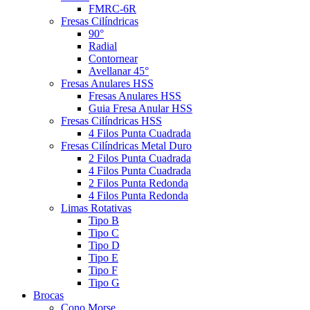
FMRC-6R
Fresas Cilíndricas
90°
Radial
Contornear
Avellanar 45°
Fresas Anulares HSS
Fresas Anulares HSS
Guia Fresa Anular HSS
Fresas Cilíndricas HSS
4 Filos Punta Cuadrada
Fresas Cilíndricas Metal Duro
2 Filos Punta Cuadrada
4 Filos Punta Cuadrada
2 Filos Punta Redonda
4 Filos Punta Redonda
Limas Rotativas
Tipo B
Tipo C
Tipo D
Tipo E
Tipo F
Tipo G
Brocas
Cono Morse