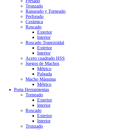
Fresado
Tronzado
Ranurado y Torneado
Perforado
Cerámica
Roscado
Exterior
Interior
Roscado Trapezoidal
Exterior
Interior
Acero cuadrado HSS
Juegos de Machos
Métrico
Pulgada
Macho Máquina
Métrico
Porta Herramientas
Torneado
Exterior
Interior
Roscado
Exterior
Interior
Tronzado