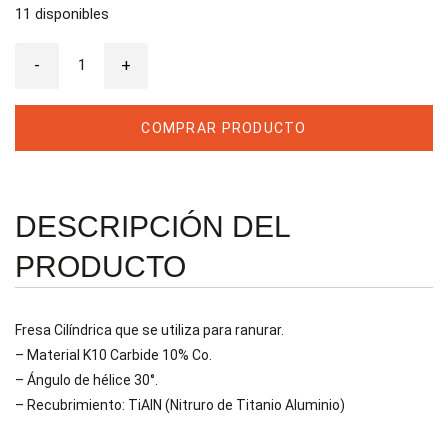
11 disponibles
Fresa
-
Cilíndrica
+
Metal
duro
4F
10%
COMPRAR PRODUCTO
CO
TIAIN
D9
cantidad
DESCRIPCIÓN DEL
PRODUCTO
Fresa Cilíndrica que se utiliza para ranurar.
– Material K10 Carbide 10% Co.
– Ángulo de hélice 30°.
– Recubrimiento: TiAIN (Nitruro de Titanio Aluminio)