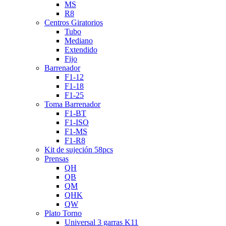
MS
R8
Centros Giratorios
Tubo
Mediano
Extendido
Fijo
Barrenador
F1-12
F1-18
F1-25
Toma Barrenador
F1-BT
F1-ISO
F1-MS
F1-R8
Kit de sujeción 58pcs
Prensas
QH
QB
QM
QHK
QW
Plato Torno
Universal 3 garras K11