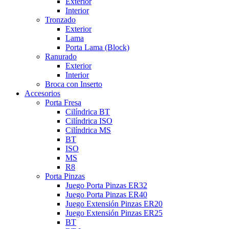
Exterior
Interior
Tronzado
Exterior
Lama
Porta Lama (Block)
Ranurado
Exterior
Interior
Broca con Inserto
Accesorios
Porta Fresa
Cilíndrica BT
Cilíndrica ISO
Cilíndrica MS
BT
ISO
MS
R8
Porta Pinzas
Juego Porta Pinzas ER32
Juego Porta Pinzas ER40
Juego Extensión Pinzas ER20
Juego Extensión Pinzas ER25
BT