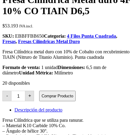
10% CO TIAIN D6,5
$
53.193
IVA incl.
SKU:
EBBFFBB650
Categoria:
4 Filos Punta Cuadrada
,
Fresas
,
Fresas Cilíndricas Metal Duro
Fresa Cilíndrica metal duro con 10% de Cobalto con recubrimiento
TiAIN (Nitruro de Titanio Aluminio). Punta cuadrada
Formato de venta:
1 unidad
Dimensiones:
6,5 mm de
diámetro
Unidad Métrica:
Milímetro
20 disponibles
Fresa
-
+
Comprar Producto
Cilíndrica
Metal
duro
Descripción del producto
4F
10%
Fresa Cilíndrica que se utiliza para ranurar.
CO
– Material K10 Carbide 10% Co.
TIAIN
– Ángulo de hélice 30°.
D6,5