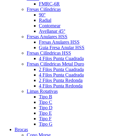
FMRC-6R
Fresas Cilíndricas
90°
Radial
Contornear
Avellanar 45°
Fresas Anulares HSS
Fresas Anulares HSS
Guia Fresa Anular HSS
Fresas Cilíndricas HSS
4 Filos Punta Cuadrada
Fresas Cilíndricas Metal Duro
2 Filos Punta Cuadrada
4 Filos Punta Cuadrada
2 Filos Punta Redonda
4 Filos Punta Redonda
Limas Rotativas
Tipo B
Tipo C
Tipo D
Tipo E
Tipo F
Tipo G
Brocas
Cono Morse