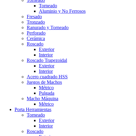
Torneado
Torneado
Aluminio y No Ferrosos
Fresado
Tronzado
Ranurado y Torneado
Perforado
Cerámica
Roscado
Exterior
Interior
Roscado Trapezoidal
Exterior
Interior
Acero cuadrado HSS
Juegos de Machos
Métrico
Pulgada
Macho Máquina
Métrico
Porta Herramientas
Torneado
Exterior
Interior
Roscado