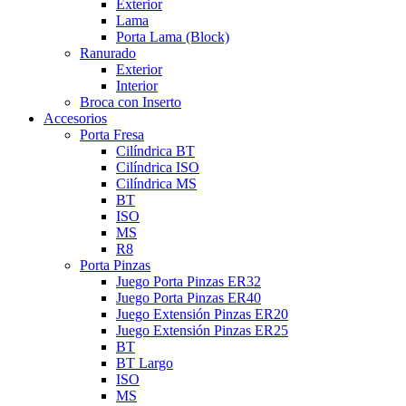
Exterior
Lama
Porta Lama (Block)
Ranurado
Exterior
Interior
Broca con Inserto
Accesorios
Porta Fresa
Cilíndrica BT
Cilíndrica ISO
Cilíndrica MS
BT
ISO
MS
R8
Porta Pinzas
Juego Porta Pinzas ER32
Juego Porta Pinzas ER40
Juego Extensión Pinzas ER20
Juego Extensión Pinzas ER25
BT
BT Largo
ISO
MS