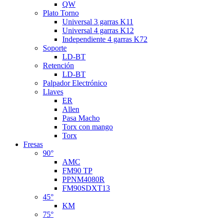
QW
Plato Torno
Universal 3 garras K11
Universal 4 garras K12
Independiente 4 garras K72
Soporte
LD-BT
Retención
LD-BT
Palpador Electrónico
Llaves
ER
Allen
Pasa Macho
Torx con mango
Torx
Fresas
90°
AMC
FM90 TP
PPNM4080R
FM90SDXT13
45°
KM
75°