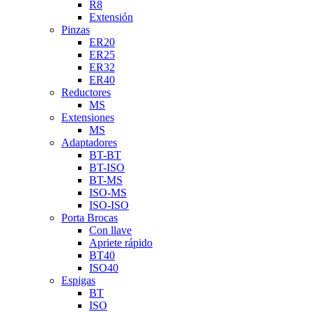
R8
Extensión
Pinzas
ER20
ER25
ER32
ER40
Reductores
MS
Extensiones
MS
Adaptadores
BT-BT
BT-ISO
BT-MS
ISO-MS
ISO-ISO
Porta Brocas
Con llave
Apriete rápido
BT40
ISO40
Espigas
BT
ISO