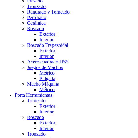
Fresado
Tronzado
Ranurado y Torneado
Perforado
Cerámica
Roscado
Exterior
Interior
Roscado Trapezoidal
Exterior
Interior
Acero cuadrado HSS
Juegos de Machos
Métrico
Pulgada
Macho Máquina
Métrico
Porta Herramientas
Torneado
Exterior
Interior
Roscado
Exterior
Interior
Tronzado