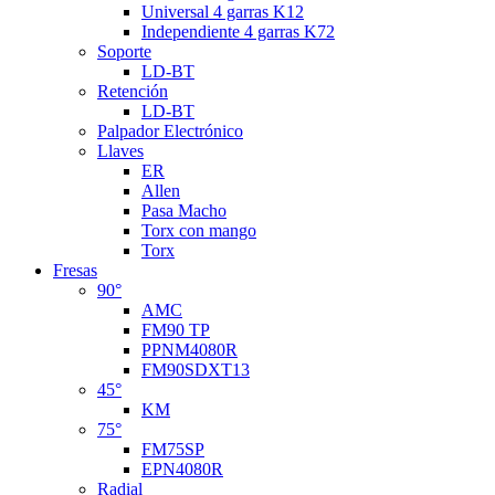
Universal 4 garras K12
Independiente 4 garras K72
Soporte
LD-BT
Retención
LD-BT
Palpador Electrónico
Llaves
ER
Allen
Pasa Macho
Torx con mango
Torx
Fresas
90°
AMC
FM90 TP
PPNM4080R
FM90SDXT13
45°
KM
75°
FM75SP
EPN4080R
Radial