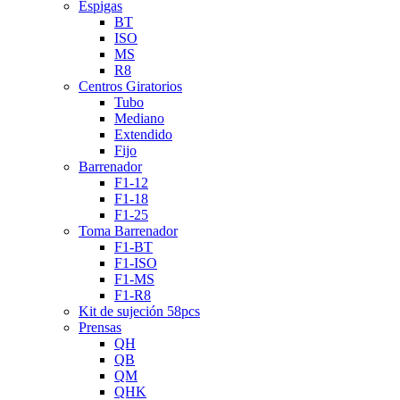
Espigas
BT
ISO
MS
R8
Centros Giratorios
Tubo
Mediano
Extendido
Fijo
Barrenador
F1-12
F1-18
F1-25
Toma Barrenador
F1-BT
F1-ISO
F1-MS
F1-R8
Kit de sujeción 58pcs
Prensas
QH
QB
QM
QHK