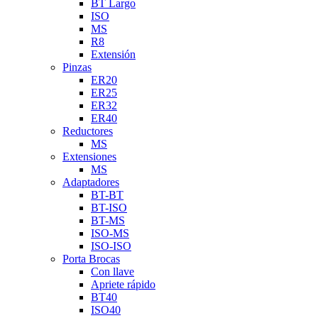
BT Largo
ISO
MS
R8
Extensión
Pinzas
ER20
ER25
ER32
ER40
Reductores
MS
Extensiones
MS
Adaptadores
BT-BT
BT-ISO
BT-MS
ISO-MS
ISO-ISO
Porta Brocas
Con llave
Apriete rápido
BT40
ISO40