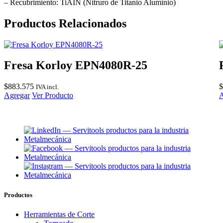
cantidad
– Recubrimiento: TiAIN (Nitruro de Titanio Aluminio)
Productos Relacionados
Fresa Korloy EPN4080R-25
$
883.575
$
IVA incl.
Agregar
Ver Producto
A
Productos
Herramientas de Corte